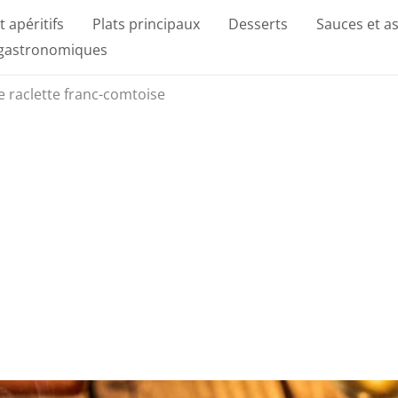
t apéritifs
Plats principaux
Desserts
Sauces et a
 gastronomiques
 raclette franc-comtoise