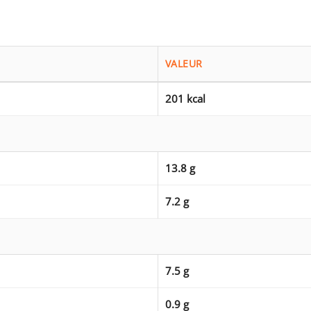
VALEUR
201 kcal
13.8 g
7.2 g
7.5 g
0.9 g