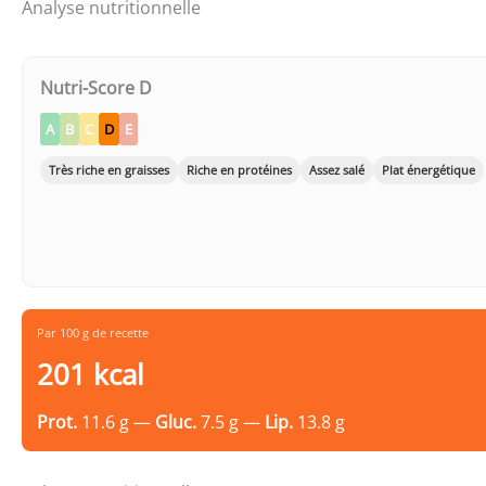
Analyse nutritionnelle
Nutri-Score D
A
B
C
D
E
Très riche en graisses
Riche en protéines
Assez salé
Plat énergétique
Par 100 g de recette
201 kcal
Prot.
11.6 g —
Gluc.
7.5 g —
Lip.
13.8 g