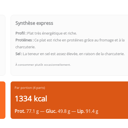
Synthèse express
Profil :
Plat très énergétique et riche.
Protéines :
Ce plat est riche en protéines grâce au fromage et à la
charcuterie.
Sel :
La teneur en sel est assez élevée, en raison de la charcuterie.
À consommer plutôt occasionnellement.
Par portion (4 parts)
1334 kcal
Prot.
77.1 g —
Gluc.
49.8 g —
Lip.
91.4 g