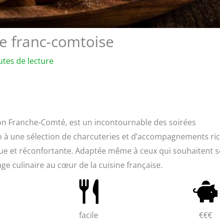
te franc-comtoise
utes de lecture
ion Franche-Comté, est un incontournable des soirées
gion à une sélection de charcuteries et d’accompagnements ri
que et réconfortante. Adaptée même à ceux qui souhaitent s
age culinaire au cœur de la cuisine française.
facile
€€€