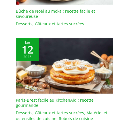
pendaison de
crémaillère, une fête,
Bûche de Noël au moka : recette facile et
Noël et autres
savoureuse
événements festifs
Desserts
,
Gâteaux et tartes sucrées
Jan
12
2025
Paris-Brest facile au KitchenAid : recette
gourmande
Desserts
,
Gâteaux et tartes sucrées
,
Matériel et
ustensiles de cuisine
,
Robots de cuisine