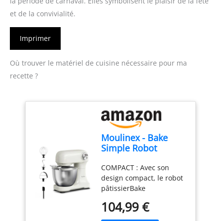
la période de carnaval. Elles symbolisent le plaisir de la fête
et de la convivialité.
Imprimer
Où trouver le matériel de cuisine nécessaire pour ma
recette ?
Moulinex - Bake
Simple Robot
Pâtissier compact
COMPACT : Avec son
fouet, batteur et
design compact, le robot
crochet
pâtissierBake
Simples'adapte
104,99 €
parfaitement à toutes les
cuisines - sataillen'est