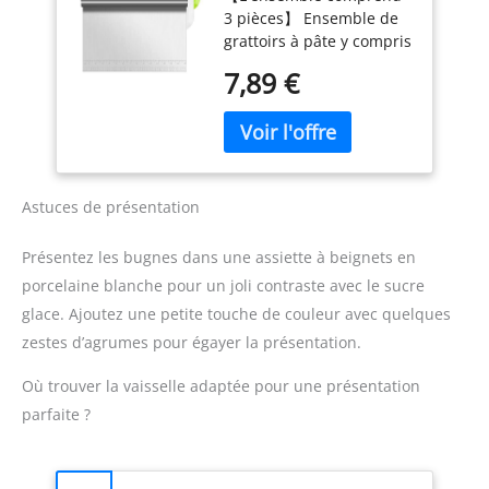
faire réparer votre
3 pièces】 Ensemble de
à Patisserie avec de
produit dans notre
grattoirs à pâte y compris
Mesure,Grattoir
réseau de 6 200 centres
2 grattoirs en plastique
Pâte en Plastique
de réparation dans le
7,89 €
et 1 acier inoxydable. La
Peut être Utilisé
monde entier pour qu'il
taille du grattoir en
pour Couper la Pâte
dure plus longtemps.
plastique est de 13.5 x
Et Couper Les
9.1 (cm) et la taille du
Légumes
couteau en acier
inoxydable est de 15 x 12
Astuces de présentation
(cm). 【Matériaux sûrs et
fiables】Le grattoir à pâte
Présentez les bugnes dans une assiette à beignets en
en métal est en acier
porcelaine blanche pour un joli contraste avec le sucre
inoxydable 304 et le
glace. Ajoutez une petite touche de couleur avec quelques
grattoir à pâte en
plastique est en
zestes d’agrumes pour égayer la présentation.
plastique de qualité
alimentaire.Ils sont sûrs,
Où trouver la vaisselle adaptée pour une présentation
fiables et durables. Après
parfaite ?
utilisation, il ne vous
reste plus qu'à rincer le
coupe-pâte à l'eau.