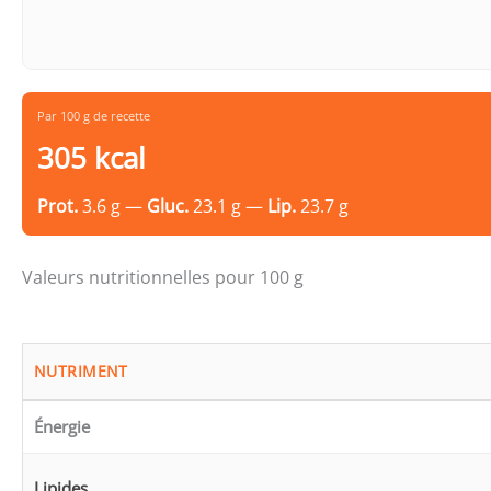
Par 100 g de recette
305 kcal
Prot.
3.6 g —
Gluc.
23.1 g —
Lip.
23.7 g
Valeurs nutritionnelles pour 100 g
NUTRIMENT
Énergie
Lipides