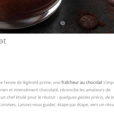
at
que l’envie de légèreté prime, une
fraîcheur au chocolat
s’imp
ien et intensément chocolaté, réconcilie les amateurs de
un chef étoilé pour le réussir :
quelques gestes précis, de 
convives. Laissez-vous guider, étape par étape, vers un résu