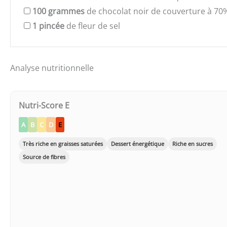
100
grammes
de chocolat noir de couverture à 70%
1
pincée
de fleur de sel
Analyse nutritionnelle
Nutri-Score E
A
B
C
D
E
Très riche en graisses saturées
Dessert énergétique
Riche en sucres
Source de fibres