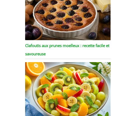
Clafoutis aux prunes moelleux : recette facile et
savoureuse