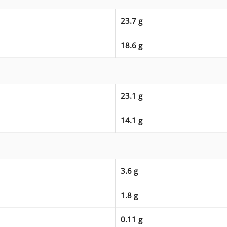
23.7 g
18.6 g
23.1 g
14.1 g
3.6 g
1.8 g
0.11 g