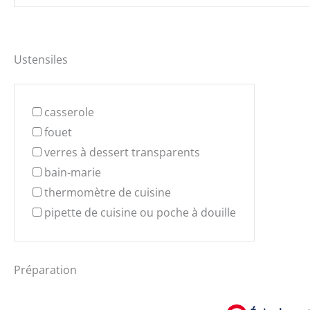
Ustensiles
casserole
fouet
verres à dessert transparents
bain-marie
thermomètre de cuisine
pipette de cuisine ou poche à douille
Préparation