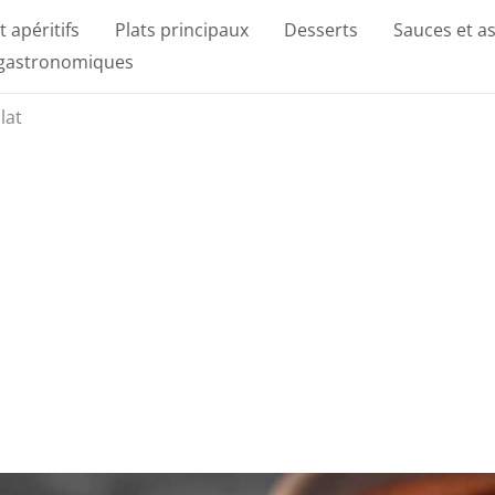
t apéritifs
Plats principaux
Desserts
Sauces et a
 gastronomiques
lat