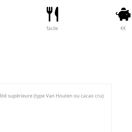
facile
€€
ité supérieure (type Van Houten ou cacao cru)