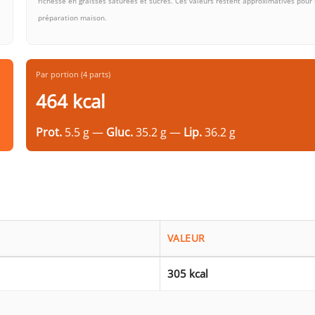
richesse en graisses saturées et sucres. Ces valeurs restent approximatives pour
préparation maison.
Par portion (4 parts)
464 kcal
Prot.
5.5 g —
Gluc.
35.2 g —
Lip.
36.2 g
VALEUR
305 kcal