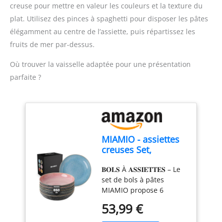
creuse pour mettre en valeur les couleurs et la texture du
sa longévité.
plat. Utilisez des pinces à spaghetti pour disposer les pâtes
CONCEPTION
MONOBLOC : La pince
élégamment au centre de l’assiette, puis répartissez les
bénéficie d'une
fruits de mer par-dessus.
conception monobloc, ce
qui lui confère une
Où trouver la vaisselle adaptée pour une présentation
solidité structurelle et
parfaite ?
une fiabilité accrues.
Cette conception assure
également une prise en
main confortable et une
manipulation facile lors
du service des spaghettis
MIAMIO - assiettes
et des crudités râpées.
creuses Set,
PRATIQUE : Grâce à son
céramique Daily
effet ressort intégré, la
𝐁𝐎𝐋𝐒 À 𝐀𝐒𝐒𝐈𝐄𝐓𝐓𝐄𝐒 – Le
pince De Buyer maintient
set de bols à pâtes
fermement les spaghettis
MIAMIO propose 6
sans les écraser ni les
couleurs vibrantes avec
53,99 €
laisser glisser. Cet aspect
une capacité généreuse
facilite le service et
de 850 ml. Ils sont