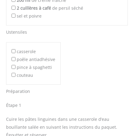
200
ml
de crème fraîche
2
cuillères à café
de persil séché
sel et poivre
Ustensiles
casserole
poêle antiadhésive
pince à spaghetti
couteau
Préparation
Étape 1
Cuire les pâtes linguines dans une casserole d’eau
bouillante salée en suivant les instructions du paquet.
Égoutter et réserver.