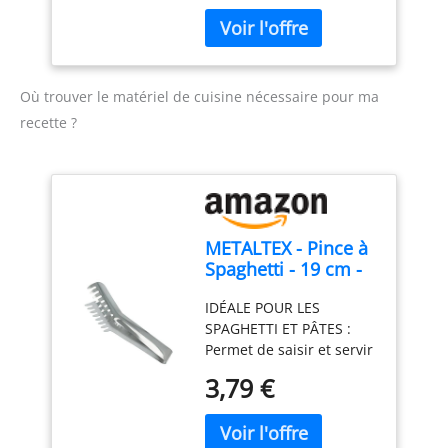
transformé au Pays
Basque selon un savoir-
faire traditionnel. 100 %
origine France : Récolté à
maturité, séché
Où trouver le matériel de cuisine nécessaire pour ma
naturellement puis
recette ?
finement moulu pour
préserver toute sa
richesse aromatique.
Polyvalent en cuisine :
Parfait pour assaisonner
viandes, poissons,
METALTEX - Pince à
légumes, œufs, sauces,
Spaghetti - 19 cm -
marinades, grillades et
Pince de Service
spécialités basques.
IDÉALE POUR LES
Dentée - Acier
SPAGHETTI ET PÂTES :
Inoxydable
Permet de saisir et servir
facilement spaghetti,
3,79 €
pâtes et nouilles avec
précision. 7 DENTS POUR
UNE MEILLEURE PRISE :