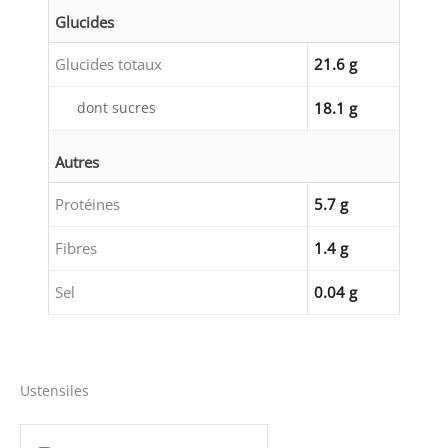
Glucides
Glucides totaux
21.6 g
dont sucres
18.1 g
Autres
Protéines
5.7 g
Fibres
1.4 g
Sel
0.04 g
Ustensiles