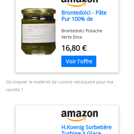
Brontedolci - Pâte
Pur 100% de
Pistache - Pistache
Brontedolci Pistache
Verte Etna - 190g
Verte Etna
16,80 €
Où trouver le matériel de cuisine nécessaire pour ma
recette ?
H.Koenig Sorbetière
Turbine à Glace