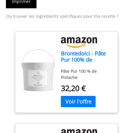
Imprimer
Où trouver les ingrédients spécifiques pour ma recette ?
Brontedolci - Pâte
Pur 100% de
Pistache - Pistache
Pâte Pur 100 % de
Verte - (500,
Pistache
Grammes)
32,20 €