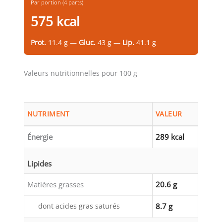
Par portion (4 parts)
575 kcal
Prot.
11.4 g —
Gluc.
43 g —
Lip.
41.1 g
Valeurs nutritionnelles pour 100 g
NUTRIMENT
VALEUR
Énergie
289 kcal
Lipides
Matières grasses
20.6 g
dont acides gras saturés
8.7 g