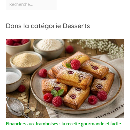
le pain, les fruits, le
gâteau, les olives, les
sushis, les desserts ou
comme centre de table
Dans la catégorie Desserts
au centre de la table
Financiers aux framboises : la recette gourmande et facile