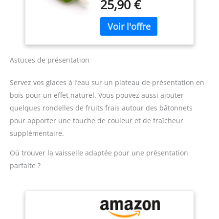
25,90 €
gluten Des esquimaux
milieu du bâtonnet du
plus sains et naturels
moule à glace augmente
Sans BPA Leur position
la stabilité de la crème
horizontale et stable
glacée lorsqu'elle se
permet de les remplir
solidifie. Il est également
facilement Matériau:
équipé d'un support
Astuces de présentation
silicone platine
inférieur pour empêcher
efficacement la glace de
Servez vos glaces à l’eau sur un plateau de présentation en
tomber sur vos mains
bois pour un effet naturel. Vous pouvez aussi ajouter
lorsqu'elle fond. 【Large
quelques rondelles de fruits frais autour des bâtonnets
champ d'application】 :
le moules à glace peut
pour apporter une touche de couleur et de fraîcheur
être rempli de yaourt, de
supplémentaire.
jus, de gelée, de
fromage, de crème, de
Où trouver la vaisselle adaptée pour une présentation
confiture, de pudding et
parfaite ?
de fruits pour faire des
glaces de différentes
saveurs pour les enfants
et les adultes, adapté
pour les réunions d'été,