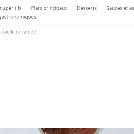
t apéritifs
Plats principaux
Desserts
Sauces et a
 gastronomiques
 facile et rapide