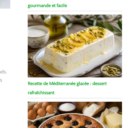
gourmande et facile
r
nds.
rs
Recette de Méditerranée glacée : dessert
rafraîchissant