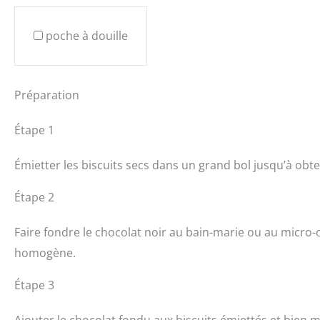
poche à douille
Préparation
Étape 1
Émietter les biscuits secs dans un grand bol jusqu’à obte
Étape 2
Faire fondre le chocolat noir au bain-marie ou au micro-
homogène.
Étape 3
Ajouter le chocolat fondu aux biscuits émiettés et bien