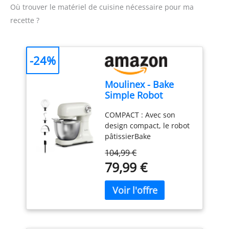
comme substitut sain à la
Avec cette option, vous
Où trouver le matériel de cuisine nécessaire pour ma
d'œufs périmés ! Notre
levure chimique
pouvez profiter de pains
nouveau zip anti-poudre
recette ?
traditionnelle pour élever
et de pâtisseries faits
permet de refermer
toutes vos créations
maison sans vous soucier
facilement le sachet,
pâtissières. AGENT
d'ingrédients
garantissant que votre
-24%
LEVANT ET TEXTURE
indésirables Agent de
poudre de blanc d'œuf
PARFAITE: Agit comme un
gazéification naturel: La
reste fraîche pendant
agent levant naturel
crème de tartre de
plus d'un an. Pas de
Moulinex - Bake
indispensable pour
Castello since 1907 agit
gaspillage, pas de soucis
Simple Robot
stabiliser les blancs
en tant qu'agent de
! 𝗣𝗥𝗢𝗗𝗨𝗜𝗧𝗦 𝗗𝗘
Pâtissier compact
d'œufs en neige et
gazéification naturel pour
𝗤𝗨𝗔𝗟𝗜𝗧É 𝗙𝗔𝗕𝗥𝗜𝗤𝗨É𝗦
COMPACT : Avec son
fouet, batteur et
augmenter leur volume.
la préparation de
𝗘𝗡 𝗘𝗨𝗥𝗢𝗣𝗘 𝗔𝗩𝗘𝗖
design compact, le robot
crochet
Obtenez des textures
meringues, gâteaux,
𝟭𝟬𝟬% 𝗗'Œ𝗨𝗙
- Notre
pâtissierBake
incroyablement légères
biscuits, macarons,
poudre d'œuf
Simples'adapte
104,99 €
et aérées pour vos
crème, guimauves,
déshydratée est
parfaitement à toutes les
79,99 €
meringues, macarons,
soufflés et bien plus
fabriquée en Europe à
cuisines - sataillen'est
soufflés, biscuits et
encore. Sa capacité à
partir d'œufs de poules
pas plus grande qu'une
gâteaux. LEVURE
créer des textures
élevées en plein air en
feuille de papier A4.
CHIMIQUE MAISON ET
moelleuses et légères en
Europe, garantissant un
FACILE À UTILISER : Un
NATURELLE: Créez
fait un ingrédient
produit 100% pur œuf.
seul bouton facile à
facilement votre propre
essentiel en pâtisserie
Dites non aux additifs et
utiliser pour 12 vitesses