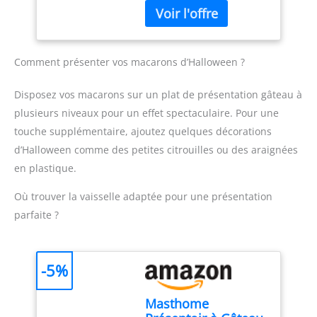
Glaçage en Acier
inoxydable est fabriqué à
poche à douille jetable,
professionnel
et minimise l'espace
douille cannelée, chaque
Inoxydable Sans
partir d'un processus
vous aurez plus de plaisir
nécessaire pour percer
Douille choux en inox
Couture pour
d'étirement intégral, de
à faire de la
les aliments. La longueur
unie a des tailles
Gâteau Et Crème
sorte qu'il n'y aura pas
pâtisserie,accompagnez
de 11,5 cm vous permet
différentes : 12mm,
de coutures gênantes.
Comment présenter vos macarons d’Halloween ?
vos enfants pour réaliser
de pénétrer plus
15mm, 2mm, 25mm,
✔【Easy to Use】Douilles
de nombreuses
profondément au centre
3mm. Parfait pour créer
à Douille Rondes en Acier
friandises et soyez
Disposez vos macarons sur un plat de présentation gâteau à
des grands rôtis et des
des styles différents sur
Inoxydable peut être
parfait pour Pâques,
pains sans brûler votre
plusieurs niveaux pour un effet spectaculaire. Pour une
les gâteaux et les
utilisé avec des pochettes
Noël, les fêtes de famille,
peau (NOTE : À
touche supplémentaire, ajoutez quelques décorations
cupcakes. Matériau de
d'encadrement jetables
etc.
Conseils de
l'exception de la sonde
Haute Qualité: Douille de
ou avec des connecteurs.
d’Halloween comme des petites citrouilles ou des araignées
chaleur:Veillez à ne pas
en acier inoxydable, le
pâtisserie forme ronde
Grandes Douilles
couper trop de la poche à
en plastique.
produit lui-même n'est
lisse Fabriqué en acier
Professionnelles en Acier
douille, sinon l'ouverture
pas étanche) FACILE À
inoxydable 304, pas de
Inoxydable est facile à
de la poche à douille ne
Où trouver la vaisselle adaptée pour une présentation
NETTOYER ET PRATIQUE :
bavures sur les bords,
nettoyer et réutilisable.
peut pas serrer
Le thermomètres à
parfaite ?
pas de rayures, facile à
✔【Decorative Pastry
l'ouverture de la poche à
viande pliable peut être
utiliser. Douilles à
Douilles à Pâtisserie
douille.Les ingrédients
facilement plié pour être
glaçage en Acier
Embouts de Tuyauterie】
alimentaires ne doivent
rangé. Grâce à la finition
Inoxydable Forme Ronde
-5%
grandes douilles rondes
pas dépasser les trois
magnétique ou au trou
Ne rouille pas et ne se
en acier inoxydable a une
quarts de la poche.
de suspension au dos,
décolore pas, durable et
ouverture lisse et
Masthome
vous pouvez facilement
facile à nettoyer, lavable
arrondie, qui est