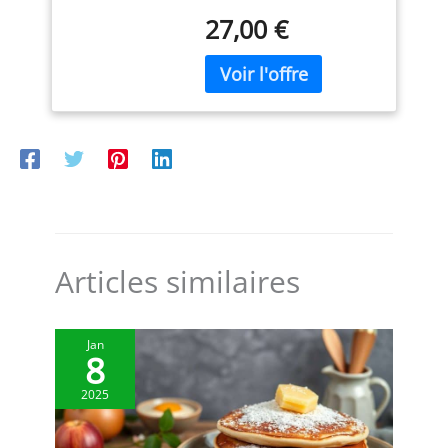
Embouts de Tuyauterie
plastique Produit officiel
est livré avec 1 plateau, 1
27,00 €
Conception
Guzzini, fabriqué en
couvercle et 1 bol, tous
antidérapante, facile à
Italie depuis 1912 Poids
réversibles pour une
tenir, bonne prise en
du colis: 1.02 kilograms
utilisation polyvalente. Le
main lors de la
plateau comporte cinq
compression du glaçage,
compartiments distincts
dose constante. grandes
pour les collations, les
douilles rondes en acier
apéritifs, les salades et
inoxydable Peut être
les fruits, tandis que le
utilisé avec un sac de
bol central est idéal pour
plastification jetable ou
les sauces ou les
avec un connecteur.
confitures. ✔[Grand
Bricolage et PâtisserieP:
couvercle transparent] :
Articles similaires
Grandes Douilles
le présentoir à gâteaux
Professionnelles en Acier
est équipé d'un grand
Inoxydable est l'outil
couvercle transparent
idéal pour préparer tous
Jan
qui vous permet de bien
8
les desserts, gâteaux,
voir les aliments à
cupcakes, biscuits,
l'intérieur et qui
2025
pâtisseries, artisanat en
empêche efficacement la
sucre et bien plus
poussière ou les insectes
encore. Notre Douilles en