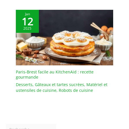
cadeau d'anniversaire.
✔[Facile à nettoyer] : le
Jan
12
présentoir à gâteaux est
fabriqué dans un
2025
matériau de haute
qualité et n'absorbe ni
les odeurs ni les taches.
Il peut être rincé avec un
peu de liquide vaisselle
et d'eau et est très facile
à entretenir. Afin de
Paris-Brest facile au KitchenAid : recette
prolonger sa durée de
gourmande
vie, il est recommandé de
ne pas le nettoyer au
Desserts
,
Gâteaux et tartes sucrées
,
Matériel et
ustensiles de cuisine
,
Robots de cuisine
lave-vaisselle. Après le
nettoyage, il doit être
séché afin de le garder
au sec. ✔[Remarque
importante] : si vous
rencontrez des
difficultés, n'hésitez pas