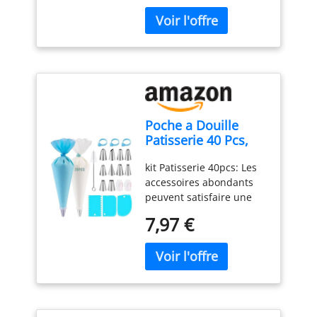
3 secondes. Le capteur
LCD et Auto On/Off,
et autres applications
précision de la
dure plus longtemps.
de cuisson des aliments
Sonde Pliable pour
domestiques,
température : ±0,5 °C.
a une précision de ± 1 °C
Cuisson, Viande,
garantissant un excellent
Sonde de 13cm de Long
(± 2 °F) et une plage de
BBQ, Patisserie,
rapport qualité-prix pour
et Large Plage de Mesure
mesure de -50 °C ~ 300
Lait, Vin (Noir)
vos besoins culinaires et
de Température : Le
°C (-58 °F ~ 572 °F). Notre
ménagers
termometre cuison utilise
thermometre cuisson est
une sonde alimentaire en
idéal pour les barbecues,
acier inoxydable de 13
Poche a Douille
le lait, la cuisson et la
cm, suffisamment longue
Patisserie 40 Pcs,
préparation de
pour éviter de vous
Nifogo Douille
confitures. Le guide du
brûler les mains pendant
kit Patisserie 40pcs: Les
Patisserie, Kit
thermomètre de cuisson
la mesure ; plage de
accessoires abondants
Patisserie,
figurant sur l'emballage
température : -50 ℃ ~
peuvent satisfaire une
Accessoire
vous permet d'obtenir la
300 ℃ Économie
variété d'idées de
Patisserie,
cuisson souhaitée
d'énergie : Fonction
7,97 €
desserts. Comprend: 10
Ustensiles à
AFFICHAGE CHANGEABLE
d'arrêt automatique
douilles, 20 poche a
Pâtisserie
: L'écran LCD rétroéclairé,
intégrée, le thermometre
douille, 1 poche a douille
large et facile à lire, vous
patisserie s'éteindra
en silicone, 2 coupleurs,
permet de lire clairement
automatiquement après
3 grattoir à pâte, 3
les températures dans
10 minutes d'inactivité ;
attaches de câble, 1
l'obscurité ou lorsque la
et il peut basculer entre
brosse, 1 E-LIVRE E-livre