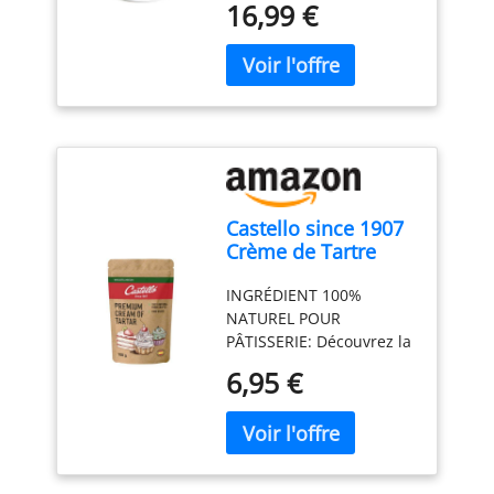
16,99 €
substitut naturel de la
simplifiant la cuisine.
levure chimique, offrant
Dites adieu à une cuisine
une option saine et
en bazar et au casse-tête
exempte d'additifs. Étant
de séparer les œufs.
100% naturel et sans
𝗖𝗨𝗜𝗦𝗜𝗡𝗘
colorants ni
𝗣𝗢𝗟𝗬𝗩𝗔𝗟𝗘𝗡𝗧𝗘 𝗘𝗧
conservateurs, elle
𝗦𝗛𝗔𝗞𝗘𝗦 𝗣𝗥𝗢𝗧É𝗜𝗡É𝗦
convient à ceux qui
- Sublimez vos
recherchent une
créations culinaires avec
Castello since 1907
alternative plus naturelle
notre poudre de protéine
Crème de Tartre
en pâtisserie Créez votre
de blanc d'œuf. Elle est
Pure 100g | Poudre
propre levure maison:
parfaite pour une large
INGRÉDIENT 100%
à Lever Naturelle
Vous pouvez créer votre
gamme de recettes, des
NATUREL POUR
propre levure maison
meringues légères aux
PÂTISSERIE: Découvrez la
avec la crème de tartre
pancakes aériens, en
crème de tartre pure
de Castello since 1907.
passant par des shakes
6,95 €
(bitartrate de potassium)
Elle est 100% naturel,
protéinés qui vous
de Castello since 1907.
non génétiquement
maintiennent en forme et
Un produit entièrement
modifié (sans OGM) et
satisfait. 𝗡𝗢𝗨𝗩𝗘𝗔𝗨 𝗭𝗜𝗣
naturel, sans colorants ni
sans gluten, phosphates,
𝗔𝗡𝗧𝗜-𝗣𝗢𝗨𝗗𝗥𝗘
-
conservateurs, idéal
aluminium et allergènes.
Dites adieu aux blancs