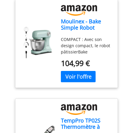
poudre à lever sans
Supplément naturel de
bonjour à la pureté
et une fonction
additifs nocifs. Mélangez
potassium: En plus de
naturelle des œufs !
pulsepour répondre à
simplement 1/2 cuillère à
ses qualités culinaires, la
tous vos besoins en
soupe de crème de tartre
crème de tartre de
Moulinex - Bake
matière de pâtisserie.
avec 1/4 de cuillère à
Castello since 1907 est
Simple Robot
S'ADAPTE ATOUS VOS
café de bicarbonate de
également recommandée
Pâtissier compact
BESOINS EN PÂTISSERIE :
soude et 1/4 de cuillère à
comme supplément
COMPACT : Avec son
fouet, batteur et
3 outils essentiels - un
café d'amidon de maïs
naturel de potassium.
design compact, le robot
crochet
fouet pour les œufs, un
pour un résultat
Elle convient aux
pâtissierBake
batteur pour les gâteaux
professionnel. IDÉAL
personnes suivant des
Simples'adapte
et un crochet pétrinpour
104,99 €
POUR LES RÉGIMES KETO
régimes tels que le
parfaitement à toutes les
les brioches et les pâtes
ET PALEO: En plus de ses
régime Keto, le régime
cuisines - sataillen'est
brisées. FACILE À
vertus culinaires, notre
Paléo et le régime
pas plus grande qu'une
RANGER : Sa taille
crème de tartre constitue
Candida. Étant sans
feuille de papier A4.
compacte facilite le
un excellent apport
gluten, c'est aussi une
FACILE À UTILISER : Un
rangement - idéal pour
naturel en potassium.
option sûre pour ceux
seul bouton facile à
toute cuisine, du
Elle est parfaitement
qui sont intolérants au
utiliser pour 12 vitesses
comptoir au placard.
adaptée aux personnes
gluten Utilisations
et une fonction
RÉPARABLE PENDANT 15
suivant les régimes Keto,
polyvalentes au
pulsepour répondre à
ANS À UN PRIX
Paléo ou Candida.
quotidien: La crème de
TempPro TP02S
tous vos besoins en
RAISONNABLE : Nous
Certifiée sans gluten,
tartre de Castello since
Thermomètre à
matière de pâtisserie.
vous recommandons de
sans phosphates et sans
1907 offre une large
viande,
S'ADAPTE ATOUS VOS