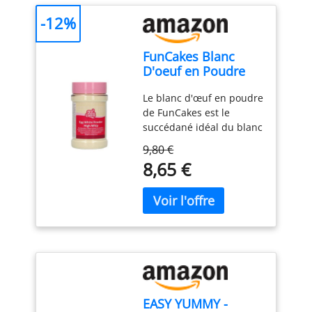
-12%
FunCakes Blanc
D'oeuf en Poudre
Spécial Pâtisserie
Le blanc d'œuf en poudre
125 g: Remplace les
de FunCakes est le
blancs d'œufs crus
succédané idéal du blanc
dans toutes vos
d'œuf frais ! Il convient à
recettes – Idéal pour
9,80 €
merveille à la
la préparation de
8,65 €
préparation du glaçage
glaçage royal - 125
royal. Il suffit de
Grammes
mélanger 10 g de blanc
d'œuf en poudre avec 60
ml d'eau, 300 à 500 g de
sucre glace et une pointe
d'acide citrique. Ce
produit est : Halal
certifié. FunCakes est
EASY YUMMY -
spécialisé dans les