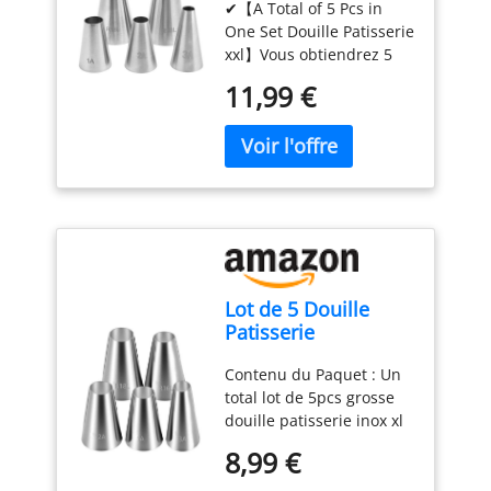
✔【A Total of 5 Pcs in
Douilles à Pâtisserie
est dotée de points
Tous les accessoires
thermomètre s'ouvre ou
structure opérationnelle
One Set Douille Patisserie
Glaçage
concaves,qui peuvent
répondent aux normes
se ferme
et les mêmes produits
xxl】Vous obtiendrez 5
augmenter la friction de
alimentaires, fabriqués
automatiquement
que ThermoPro ; vous
pcs de Grande buse de
la main et empêcher
en acier inoxydable 304
lorsque vous dépliez ou
11,99 €
pourrez donc recevoir un
glaçage en forme de
efficacement le
de qualité alimentaire de
repliez la sonde. Si le
produit de marque
fleur, la taille de la
glissement,poche à
haute qualité, en silicone
thermometre alimentaire
ThermoPro ou TempPro.
bouche de chaque
douille au design épaissi
et en plastiques de haute
n'est pas utilisé pendant
produit n'est pas la
n'est pas facile à casser
qualité. Facile à nettoyer
10 minutes, il s'éteint
même, la quantité est
et convient aux douilles à
et durable, Haute
automatiquement pour
suffisante pour une
douille,douilles à
résistance à la rouille,
économiser
utilisation quotidienne.
bille,etc.
Emballage &
Bords lisses et lave-
intelligemment l'énergie
✔【Made of Stainless
taille:Emballé avec 100
vaisselle sont sûrs
de la batterie SONDES
Steel】grande douille de
poches à douille
Cadeau idéal: Cadeau
ULTRA-FINE ET EXTRA-
Lot de 5 Douille
glaçage en acier
jetables,chaque pièce
idéal pour un
LONGUE : La sonde du
Patisserie
inoxydable sans couture
mesure 30 x 20 cm,vous
anniversaire, un
thermomètre est
Professionnelle,
est fabriqué en acier
pouvez l'utiliser en toute
anniversaire et Pâques.
fabriquée en acier
Contenu du Paquet : Un
Douilles Rondes à
inoxydable, pas de
confiance pour les
Vous obtiendrez un kit
inoxydable 304 de haute
total lot de 5pcs grosse
Pâtisserie Glaçage
bavures sur les bords,
snacks,la décoration de
complet de cuisson de
qualité avec un diamètre
douille patisserie inox xl
en Acier Inoxydable
pas de rayures, facile à
gâteaux,les desserts et la
gâteaux pour cuire
de 8 mm, ce qui fournit
xxl professionnelle
Forme Ronde,
utiliser. douilles de
pâtisserie.
Large
n'importe quel gâteau en
8,99 €
la sensibilité nécessaire
professionnelledouille
Grande Douille de
glaçage rondes en acier
utilisation:Avec notre
tant que débutant et
pour des résultats précis
unie patisserie cupcake