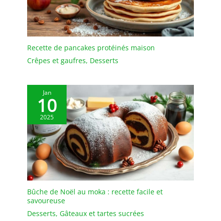
de tomber sur les
Acier Inoxydable vous
aliments. Il est idéal pour
aide à décorer facilement
le thé de l'après-midi, les
les gâteaux pour les
fêtes d'anniversaire et les
anniversaires, les
repas de famille.
Recette de pancakes protéinés maison
mariages et autres
✔[Présentoir à gâteaux
Crêpes et gaufres
,
Desserts
événements. Idéal pour
de haute qualité] : le
les débutants et les
présentoir à gâteaux
professionnels.
multifonctionnel est
Jan
fabriqué en bois, sans
10
BPA, sain et écologique,
vous pouvez donc
2025
l'utiliser sans hésitation.
Le présentoir à gâteaux
est transparent et
élégant, léger et facile à
transporter, et sûr à
utiliser. Il est idéal
comme cadeau de
Bûche de Noël au moka : recette facile et
bienvenue pour vos amis
savoureuse
et voisins, comme cadeau
Desserts
,
Gâteaux et tartes sucrées
de fiançailles ou comme