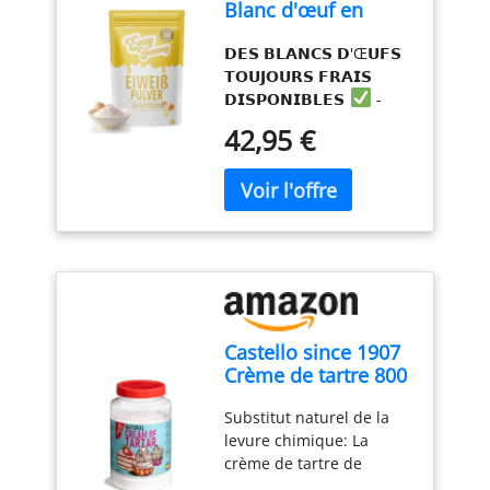
Blanc d'œuf en
produits de décoration
poudre pour la
de gteaux. Nous aimons
𝗗𝗘𝗦 𝗕𝗟𝗔𝗡𝗖𝗦 𝗗'Œ𝗨𝗙𝗦
pâtisserie (1 kg),
ptisserie comme vous et
𝗧𝗢𝗨𝗝𝗢𝗨𝗥𝗦 𝗙𝗥𝗔𝗜𝗦
100% d'œufs en
recherchons toujours des
𝗗𝗜𝗦𝗣𝗢𝗡𝗜𝗕𝗟𝗘𝗦
-
poudre
produits ptissiers de
Profitez de la praticité
qualité professionnelle
42,95 €
d'avoir des blancs d'œufs
pour les amateurs.
frais à portée de main à
tout moment. Notre
poudre d'œuf pour la
cuisine vous garantit de
ne jamais en manquer,
facilitant ainsi vos
expériences culinaires et
pâtissières. 𝗦𝗔𝗡𝗦
Castello since 1907
𝗗É𝗦𝗢𝗥𝗗𝗥𝗘 𝗘𝗧 𝗙𝗔𝗖𝗜𝗟𝗘
Crème de tartre 800
À 𝗨𝗧𝗜𝗟𝗜𝗦𝗘𝗥
- Marre
g
de devoir gérer des
Substitut naturel de la
coquilles et des blancs
levure chimique: La
d'œufs gluants ? Notre
crème de tartre de
poudre d'œufs élimine
Castello since 1907 est le
tout le désordre,