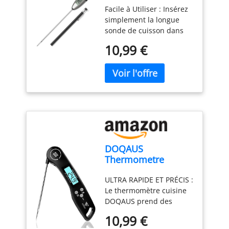
faire réparer votre
allergènes. POLYVALENCE
gamme d'utilisations au-
Facile à Utiliser : Insérez
thermomètre à
BESOINS EN PÂTISSERIE :
produit dans notre
AU-DELÀ DE LA CUISINE:
delà de la cuisine. Elle
simplement la longue
lecture instantanée
3 outils essentiels - un
réseau de 6 200 centres
Un produit polyvalent
peut être utilisée comme
sonde de cuisson dans
3s
fouet pour les œufs, un
de réparation dans le
indispensable pour la
nettoyant pour les
vos aliments ou liquides
batteur pour les gâteaux
monde entier pour qu'il
10,99 €
maison. Utilisez-la pour
métaux et l'argent,
et obtenez une lecture
et un crochet pétrinpour
dure plus longtemps.
nettoyer et faire briller le
comme ingrédient dans
précise de la
les brioches et les pâtes
métal et l'argenterie,
de la pâte à modeler
température à chaque
brisées. FACILE À
stabiliser la pâte à
comestible (sûre pour
fois ; le thermometre
RANGER : Sa taille
modeler comestible faite
jouer avec les enfants),
cuisine est idéal pour les
compacte facilite le
maison pour les enfants,
pour la création de
grillades, les liquides, la
rangement - idéal pour
ou encore pour la
bombes de bain, comme
cuisson, et la fabrication
toute cuisine, du
création de bombes de
nettoyant naturel, dans
de bonbons. Lecture
comptoir au placard.
bain artisanales.
le lavage des vêtements,
Rapide et de Haute
RÉPARABLE PENDANT 15
DOQAUS
et bien plus encore
Précision : Le
ANS À UN PRIX
Thermometre
Format généreux de 800
thermomètre cuisine
RAISONNABLE : Nous
Cuisine, 3s Lecture
grammes: Ce
numérique pour est
vous recommandons de
ULTRA RAPIDE ET PRÉCIS :
instantané
conditionnement de 800
équipé d'une sonde
faire réparer votre
Le thermomètre cuisine
Thermometre
grammes offre une
ultra-sensible, qui peut
produit dans notre
DOQAUS prend des
Cuisson,
quantité suffisante pour
lire rapidement et avec
réseau de 6 200 centres
mesures précises de la
Thermomètre
de nombreuses
précision la température
de réparation dans le
10,99 €
température en moins de
viande, avec Écran
utilisations en pâtisserie
en 1-3 secondes ;
monde entier pour qu'il