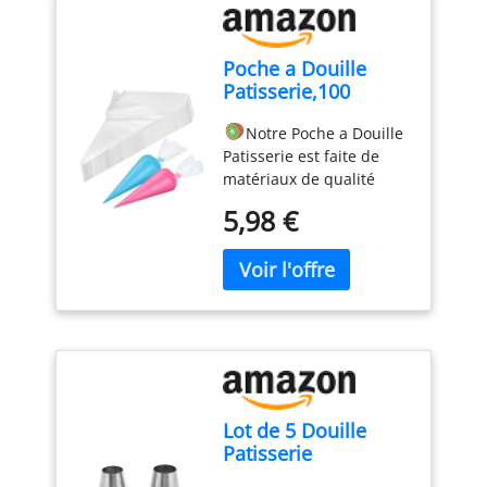
fumée envahit l'air !
Celsius et Fahrenheit lors
& Satisfait: Livré avec des
L'affichage commutable
de la mesure de la
E-LIVRE et des RECETTES.
pivote automatiquement
température. Plusieurs
Poche a Douille
Si le produit que vous
en fonction de la façon
Méthodes de Stockage :
Patisserie,100
recevez présente des
dont le thermomètre
Les thermometre cuisson
Poches à Douille
problèmes de qualité,
numérique est tenu, ce
à lecture instantanée ont
Notre Poche a Douille
Jetables, Poches à
veuillez nous contacter
qui vous permet de lire
des trous de suspension,
Patisserie est faite de
Douille
dès que possible. Nous
les chiffres dans
qui peuvent être
matériaux de qualité
Professionnelles,
apporterons une solution
n'importe quelle
facilement accrochés à
alimentaire, non toxiques
Poches à Douille
satisfaisante Facile à
direction, ce qui est
des crochets ou à des
5,98 €
et inodores, sûrs et sains
Jetables pour
utiliser: Le jeu de douilles
pratique pour les
cordes de cuisine ; le
stables, durables,
Pâtisserie,Très
patisserie est pratique à
droitiers comme pour les
couvre-sonde peut
antidérapants et
Approprié pour
installer, il suffit
gauchers INTELLIGENT ET
protéger votre
résistants aux
Faire des Gâteaux et
d'appuyer sur votre
DIGITAL : Fonction de
thermometre cuisine des
déchirures,parfaits pour
des Biscuits.
poche à douille en
verrouillage, vous pouvez
dommages physiques, et
la confection de gâteaux,
silicone, il créera un
« HOLD » la valeur de la
il peut également être
biscuits, chocolat ou
glaçage à partir de la
thermomètre de cuisine
clipsé dans votre poche
purée de pommes de
buse de décoration et
sur l'écran pour lire la
pour un transport facile.
terre et autres
vous pourrez créer de
température loin de la
ThermoPro devient
Lot de 5 Douille
gourmandises.
Design
beaux boutons floraux
source de chaleur ;
TempPro ! TempPro
Patisserie
antidérapant:la surface
comme vous le souhaitez
Fonction on/off
conserve la même
Professionnelle,
de cette poche à douille
Sécurité des Matériaux:
intelligente, la sonde du
mission, la même