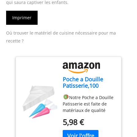
qui saura captiver les enfants.
Imprimer
Où trouver le matériel de cuisine nécessaire pour ma
recette ?
Poche a Douille
Patisserie,100
Poches à Douille
Notre Poche a Douille
Jetables, Poches à
Patisserie est faite de
Douille
matériaux de qualité
Professionnelles,
alimentaire, non toxiques
Poches à Douille
5,98 €
et inodores, sûrs et sains
Jetables pour
stables, durables,
Pâtisserie,Très
antidérapants et
Approprié pour