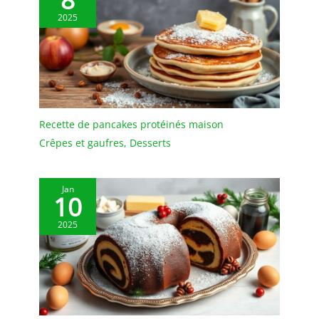
décoration de table,
2025
qu'elle soit classique ou
contemporaine. D’une
capacité de 160 ml (82
mm de diamètre, 80 mm
de hauteur), ces coupes
sont compatibles avec le
lave-vaisselle, offrant une
Recette de pancakes protéinés maison
grande commodité au
Crêpes et gaufres
,
Desserts
quotidien.
Jan
10
2025