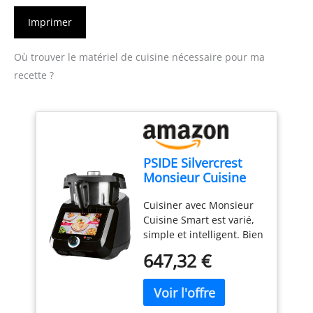
Imprimer
Où trouver le matériel de cuisine nécessaire pour ma
recette ?
PSIDE Silvercrest
Monsieur Cuisine
Smart Black Edition
Cuisiner avec Monsieur
SKMS 1200 B1 1200
Cuisine Smart est varié,
W Noir
simple et intelligent. Bien
sûr, le plaisir n'est pas
647,32 €
trop court. Grâce à sa
technologie intelligente
et à ses multiples
fonctions de cuisson, il