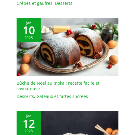
Crêpes et gaufres
,
Desserts
Jan
10
2025
Bûche de Noël au moka : recette facile et
savoureuse
Desserts
,
Gâteaux et tartes sucrées
Jan
12
2025