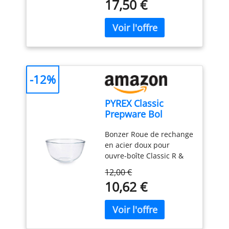
17,50 €
Adapté à l'utilisation au
micro-ondes et du
congélateur 100%
Fabriqué en France Verre
hygiénique non poreux et
non coupant
-12%
PYREX Classic
Prepware Bol
mélangeur en verre
Bonzer Roue de rechange
haute résistance,
en acier doux pour
Blanc, 2 L 1040933
ouvre-boîte Classic R &
EZ21 25 mm Produit de
12,00 €
haute qualité Durable
10,62 €
Pyrex