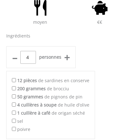
moyen
€€
Ingrédients
–
+
personnes
12
pièces
de sardines en conserve
200
grammes
de brocciu
50
grammes
de pignons de pin
4
cuillères à soupe
de huile d’olive
1
cuillère à café
de origan séché
sel
poivre