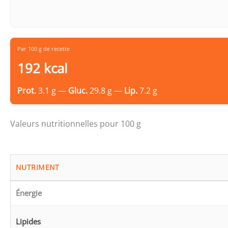
Par 100 g de recette
192 kcal
Prot.
3.1 g —
Gluc.
29.8 g —
Lip.
7.2 g
Valeurs nutritionnelles pour 100 g
NUTRIMENT
Énergie
Lipides