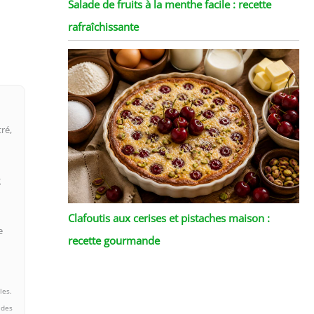
Salade de fruits à la menthe facile : recette
rafraîchissante
ré,
g
Clafoutis aux cerises et pistaches maison :
e
recette gourmande
les.
 des