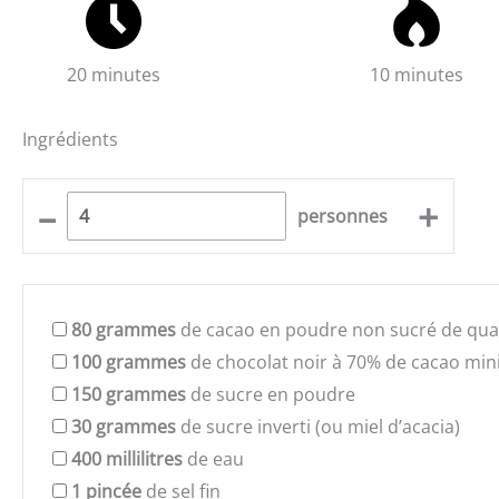
20 minutes
10 minutes
Ingrédients
–
+
personnes
80
grammes
de cacao en poudre non sucré de qual
100
grammes
de chocolat noir à 70% de cacao m
150
grammes
de sucre en poudre
30
grammes
de sucre inverti (ou miel d’acacia)
400
millilitres
de eau
1
pincée
de sel fin