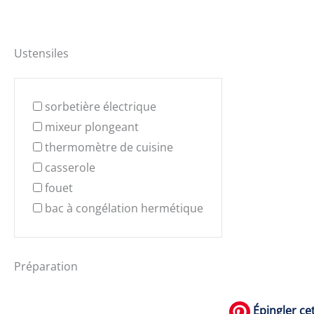
Ustensiles
sorbetière électrique
mixeur plongeant
thermomètre de cuisine
casserole
fouet
bac à congélation hermétique
Préparation
Épingler cet