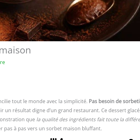
 maison
ure
ncilie tout le monde avec la simplicité.
Pas besoin de sorbet
r un résultat digne d’un grand restaurant. Ce dessert glacé
émonstration que
la qualité des ingrédients fait toute la diffé
r pas à pas vers un sorbet maison bluffant.