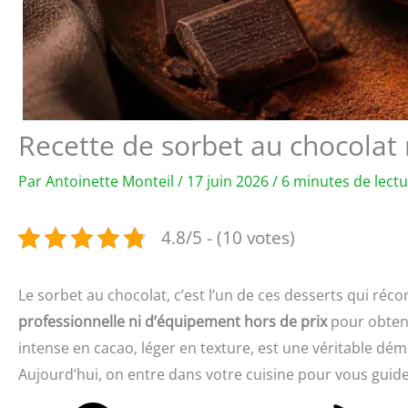
Recette de sorbet au chocolat
Par
Antoinette Monteil
/
17 juin 2026
/
6 minutes de lect
4.8/5 - (10 votes)
Le sorbet au chocolat, c’est l’un de ces desserts qui réco
professionnelle ni d’équipement hors de prix
pour obteni
intense en cacao, léger en texture, est une véritable d
Aujourd’hui, on entre dans votre cuisine pour vous guide