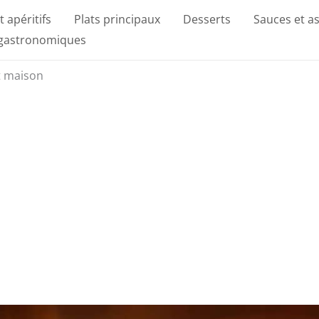
t apéritifs
Plats principaux
Desserts
Sauces et a
 gastronomiques
t maison