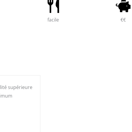
facile
€€
ité supérieure
inimum