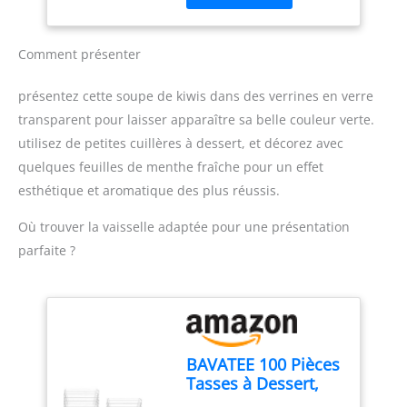
bouton PIED ANTI-
inclus : Le mixeur est
ECLABOUSSURES : Le
livré avec un gobelet
pied antiéclaboussures
pratique pour mesurer et
Comment présenter
évite les éclaboussures et
mixer directement les
les dégâts, pour une
ingrédients, simplifiant la
présentez cette soupe de kiwis dans des verrines en verre
expérience plus propre
préparation des repas
transparent pour laisser apparaître sa belle couleur verte.
et plus agréable DESIGN
Contenu de la livraison :
utilisez de petites cuillères à dessert, et décorez avec
CONFORTABLE : Une
Mixeur plongeant
poignée ergonomique
ErgoMixx 600 W avec 2
quelques feuilles de menthe fraîche pour un effet
avec une prise en main
vitesses et gobelet
esthétique et aromatique des plus réussis.
texturée, pour
doseur
expérience plus facile et
Où trouver la vaisselle adaptée pour une présentation
plus confortable, idéal
parfaite ?
pour une utilisation
fréquente DURABLE : 2
lames Zelkrom qui
garantissent des
performances durables
REPARABILITE 15 ANS AU
BAVATEE 100 Pièces
JUSTE PRIX : engagement
Tasses à Dessert,
de réparabilité 15 ans au
60ml Verrine