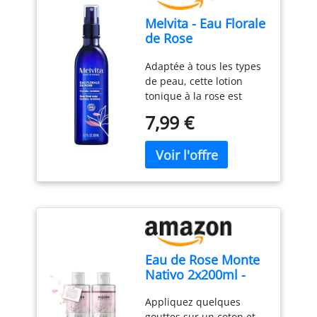
Melvita - Eau Florale
de Rose
Revitalisante
Adaptée à tous les types
Brumisateur- 200ml
de peau, cette lotion
tonique à la rose est
également conseillée
7,99 €
pour lutter contre les
signes de vieillissement
cutané grâce à ses
propriétés tonifiantes et
revitalisantes Cette lotion
à la senteur fraîche et
délicate, 100% naturelle,
est obtenue par
distillation à la vapeur
Eau de Rose Monte
d'eau des pétales frais de
Nativo 2x200ml -
Rosa damascena. Ce
Naturel et Pure -
processus garantit une
Appliquez quelques
Pour la peau
eau florale
gouttes sur un coton et