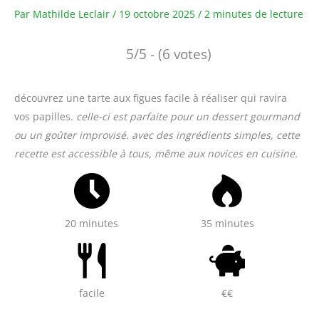
Par
Mathilde Leclair
/
19 octobre 2025
/
2 minutes de lecture
5/5 - (6 votes)
découvrez une tarte aux figues facile à réaliser qui ravira
vos papilles.
celle-ci est parfaite pour un dessert gourmand
ou un goûter improvisé. avec des ingrédients simples, cette
recette est accessible à tous, même aux novices en cuisine.
20 minutes
35 minutes
facile
€€