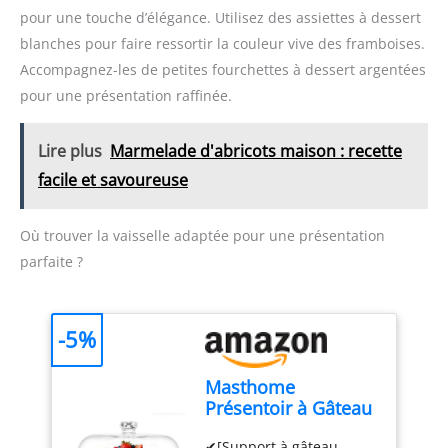
les surfaces de la cuisine
parfait pour Pâques,
pour une touche d’élégance. Utilisez des assiettes à dessert
contre les brûlures. Ce
Noël, les fêtes de famille,
blanches pour faire ressortir la couleur vive des framboises.
produit ne passe pas au
etc.
Conseils de
lave-vaisselle.
Accompagnez-les de petites fourchettes à dessert argentées
chaleur:Veillez à ne pas
Dimensions Ø 28 x 2 cm,
couper trop de la poche à
pour une présentation raffinée.
et son poids est de 198 g.
douille, sinon l'ouverture
de la poche à douille ne
Lire plus
Marmelade d'abricots maison : recette
peut pas serrer
l'ouverture de la poche à
facile et savoureuse
douille.Les ingrédients
alimentaires ne doivent
Où trouver la vaisselle adaptée pour une présentation
pas dépasser les trois
quarts de la poche.
parfaite ?
-5%
Masthome
Présentoir à Gâteau
Sur Pied avec
✔[Support à gâteau