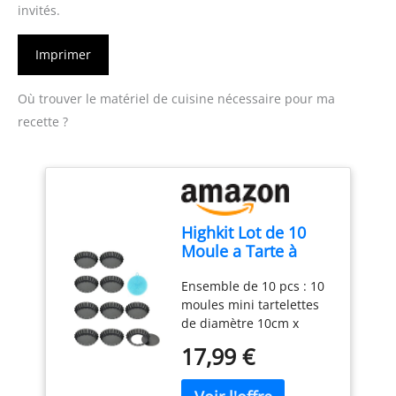
invités.
Imprimer
Où trouver le matériel de cuisine nécessaire pour ma
recette ?
Highkit Lot de 10
Moule a Tarte à
Fond Amovible, Mini
Ensemble de 10 pcs : 10
10 cm X10
moules mini tartelettes
de diamètre 10cm x
profondeur 2cm. Utilisé
17,99 €
pour faire des tartes,
tartes hachées, tartes