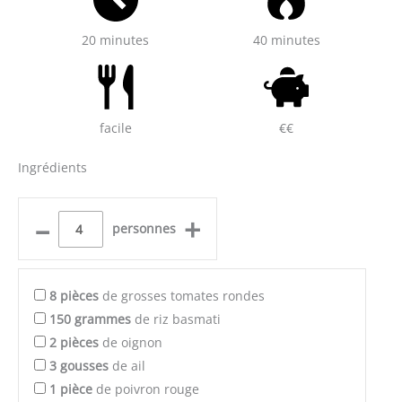
20 minutes
40 minutes
facile
€€
Ingrédients
–
+
personnes
8
pièces
de grosses tomates rondes
150
grammes
de riz basmati
2
pièces
de oignon
3
gousses
de ail
1
pièce
de poivron rouge