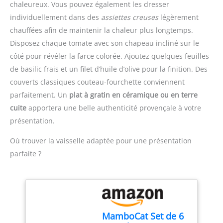
idéale pour les fraises,
1x Westmark Evideur de
chaleureux. Vous pouvez également les dresser
les poires, les tomates et
Tomate, Gallant, 5 ans de
individuellement dans des
assiettes creuses
légèrement
pour enlever les graines
garantie, dimensions : 16,6
chauffées afin de maintenir la chaleur plus longtemps.
des légumes tandis que
x 2,7 x 2 cm, poids : 32
Disposez chaque tomate avec son chapeau incliné sur le
la grande (31,75 mm) est
grammes, matériau : acier
parfaite pour les salades
côté pour révéler la farce colorée. Ajoutez quelques feuilles
inoxydable/plastique (PP,
de fruits et boules de
TPE), couleur : noir/rouge,
de basilic frais et un filet d’huile d’olive pour la finition. Des
glace ERGONOMIE : le
29202270
couverts classiques couteau-fourchette conviennent
manche antidérapant de
parfaitement. Un
plat à gratin en céramique ou en terre
ce coupe-fruit est
confortable et permet
cuite
apportera une belle authenticité provençale à votre
une bonne prise en
présentation.
main. Séparez facilement
le fruit sans percer la
Où trouver la vaisselle adaptée pour une présentation
peau et enlevez
parfaite ?
proprement les graines
de vos légumes avec ce
gadget de cuisine
ENTRETIEN : vous pouvez
passer votre cuillère à
melon OXO au lave-
MamboCat Set de 6
vaisselle pour un