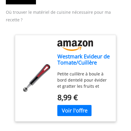
Où trouver le matériel de cuisine nécessaire pour ma
recette ?
Westmark Evideur de
Tomate/Cuillère
Creuse Extracteur de
Petite cuillère à boule à
Souche de Tomate,
bord dentelé pour évider
Avec Bord dentelé, ø
et gratter les fruits et
2,1 cm, longueur :
légumes tels que les
16,6 cm, Acier
8,99 €
pommes, les poires, les
inoxydable/plastique,
courgettes ou les
Gallant, Noir/rouge,
aubergines et pour
29202270
enlever les tiges de tomate
Evidement complet des
fruits et légumes à l'aide