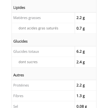
Lipides
Matières grasses
2.2 g
dont acides gras saturés
0.7 g
Glucides
Glucides totaux
6.2 g
dont sucres
2.4 g
Autres
Protéines
2.2 g
Fibres
1.3 g
Sel
0.08 g