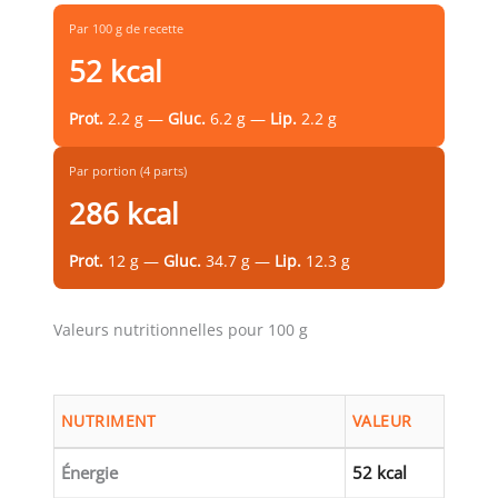
Par 100 g de recette
52 kcal
Prot.
2.2 g —
Gluc.
6.2 g —
Lip.
2.2 g
Par portion (4 parts)
286 kcal
Prot.
12 g —
Gluc.
34.7 g —
Lip.
12.3 g
Valeurs nutritionnelles pour 100 g
NUTRIMENT
VALEUR
Énergie
52 kcal