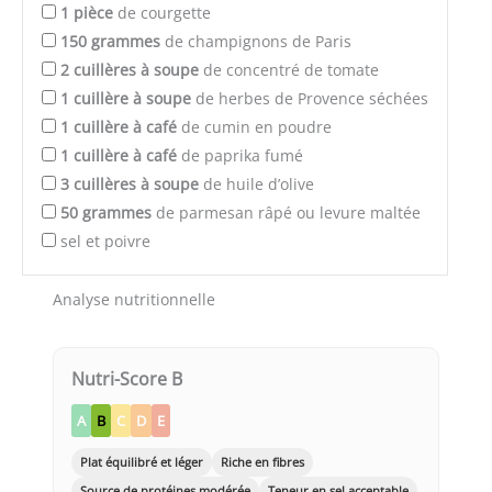
1
pièce
de courgette
150
grammes
de champignons de Paris
2
cuillères à soupe
de concentré de tomate
1
cuillère à soupe
de herbes de Provence séchées
1
cuillère à café
de cumin en poudre
1
cuillère à café
de paprika fumé
3
cuillères à soupe
de huile d’olive
50
grammes
de parmesan râpé ou levure maltée
sel et poivre
Analyse nutritionnelle
Nutri-Score B
A
B
C
D
E
Plat équilibré et léger
Riche en fibres
Source de protéines modérée
Teneur en sel acceptable