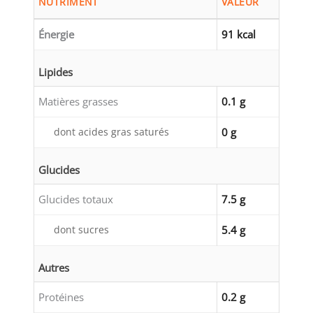
NUTRIMENT
VALEUR
Énergie
91 kcal
Lipides
Matières grasses
0.1 g
dont acides gras saturés
0 g
Glucides
Glucides totaux
7.5 g
dont sucres
5.4 g
Autres
Protéines
0.2 g