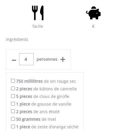
facile
€
Ingrédients
–
+
personnes
750
millilitres
de vin rouge sec
2
pieces
de bâtons de cannelle
5
pieces
de clous de girofle
1
piece
de gousse de vanille
2
pieces
de anis étoilé
50
grammes
de miel
1
piece
de zeste d’orange séché