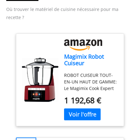
Où trouver le matériel de cuisine nécessaire pour ma
recette ?
Magimix Robot
Cuiseur
Multifonction –
ROBOT CUISEUR TOUT-
Cook Expert - Bol
EN-UN HAUT DE GAMME:
Inox 3,5 L, Moteur
Le Magimix Cook Expert
Professionnel 1700
permet de cuire, mixer,
W – 12 Programmes
1 192,68 €
hacher, pétrir,
Automatiques –
émulsionner et cuire à la
Rouge
vapeur avec un seul
appareil multifonction
premium CUISSON
PRÉCISE &