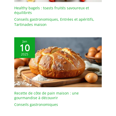
dans un élégant coffret
choix idéal pour les
cadeau – parfait comme
brasseurs amateurs et la
Healthy bagels : toasts fruités savoureux et
cadeau.
production à petite
équilibrés
échelle
Conseils gastronomiques
,
Entrées et apéritifs
,
Tartinades maison
Jan
10
2025
Recette de côte de pain maison : une
gourmandise à découvrir
Conseils gastronomiques