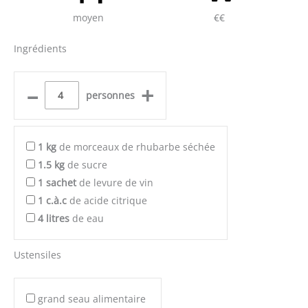
moyen
€€
Ingrédients
–
+
personnes
1
kg
de morceaux de rhubarbe séchée
1.5
kg
de sucre
1
sachet
de levure de vin
1
c.à.c
de acide citrique
4
litres
de eau
Ustensiles
grand seau alimentaire