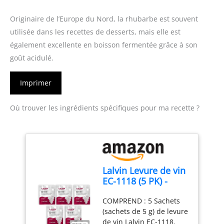
Originaire de l’Europe du Nord, la rhubarbe est souvent
utilisée dans les recettes de desserts, mais elle est
également excellente en boisson fermentée grâce à son
goût acidulé.
Imprimer
Où trouver les ingrédients spécifiques pour ma recette ?
Lalvin Levure de vin
EC-1118 (5 PK) -
Vendu par
COMPREND : 5 Sachets
CAPYBARA
(sachets de 5 g) de levure
Distributors Inc.
de vin Lalvin EC-1118.