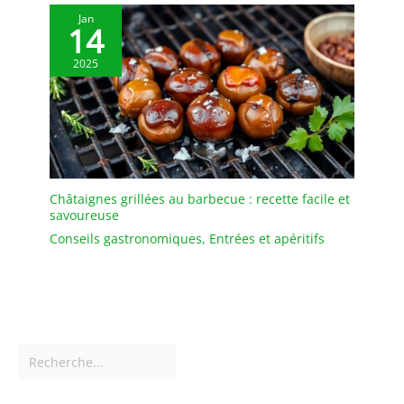
Jan
14
2025
Châtaignes grillées au barbecue : recette facile et
savoureuse
Conseils gastronomiques
,
Entrées et apéritifs