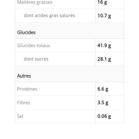
Matières grasses
16 g
dont acides gras saturés
10.7 g
Glucides
Glucides totaux
41.9 g
dont sucres
28.1 g
Autres
Protéines
6.6 g
Fibres
3.5 g
Sel
0.06 g