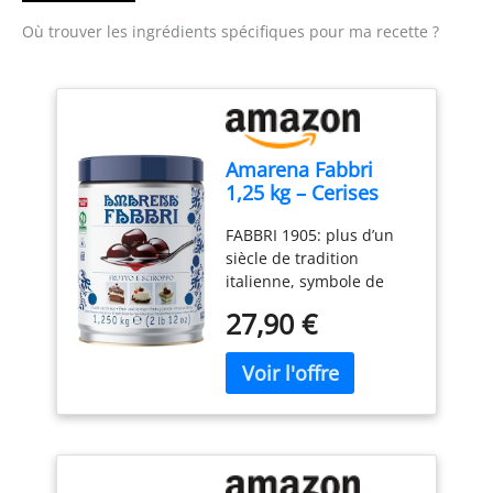
Où trouver les ingrédients spécifiques pour ma recette ?
Amarena Fabbri
1,25 kg – Cerises
amarena au sirop,
FABBRI 1905: plus d’un
semi-confites, sans
siècle de tradition
gluten – Desserts,
italienne, symbole de
glaces et cocktails
qualité et d’authenticité.
27,90 €
AMARENA FABBRI: icône
de la tradition italienne,
avec la même recette
créée par la grand-mère
Rachele en 1915,
transmise de génération
en génération par la
famille Fabbri.