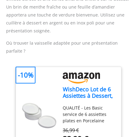
fréquente DURABLE : 2
Un brin de menthe fraîche ou une feuille d’amandier
lames Zelkrom qui
apportera une touche de verdure bienvenue. Utilisez une
garantissent des
cuillère à dessert en argent ou en inox poli pour une
performances durables
REPARABILITE 15 ANS AU
présentation soignée.
JUSTE PRIX : engagement
de réparabilité 15 ans au
Où trouver la vaisselle adaptée pour une présentation
juste prix grâce à notre
parfaite ?
réseau de 6200
réparateurs dans le
monde, pour contribuer
-10%
à la protection de
l’environnement et à la
réduction des déchets
WishDeco Lot de 6
FACILE À NETTOYER :
Assiettes à Dessert,
Pièces amovibles
Assiette Blanche
résistantes au lave-
QUALITÉ - Les Basic
Porcelaine 18 cm,
vaisselle pour une
service de 6 assiettes
Petite Assiette
utilisation quotidienne
plates en Porcelaine
Ronde avec Rebord,
sans effort CONTENU
WishDeco sont
Plat Ceramique
36,99 €
DANS LA BOÎTE : Pied
fabriquées en porcelaine
pour Gâteau, Pain,