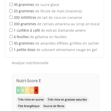
30
grammes
de sucre glace
20
grammes
de fécule de maïs (maïzena)
200
millilitres
de lait de coco en conserve
200
grammes
de cerises amarena au sirop en bocal
1
cuillère à café
de extrait d’amande amère
4
feuilles
de gélatine en feuilles
30
grammes
de amandes effilées grillées en sachet
1
petite dose
de colorant alimentaire rouge en gel
Analyse nutritionnelle
Nutri-Score E
A
B
C
D
E
Très riche en sucres
Très riche en graisses saturées
Plat énergétique
Source de fibres