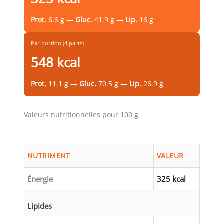
Prot.
6.6 g —
Gluc.
41.9 g —
Lip.
16 g
Par portion (4 parts)
548 kcal
Prot.
11.1 g —
Gluc.
70.5 g —
Lip.
26.9 g
Valeurs nutritionnelles pour 100 g
NUTRIMENT
VALEUR
Énergie
325 kcal
Lipides