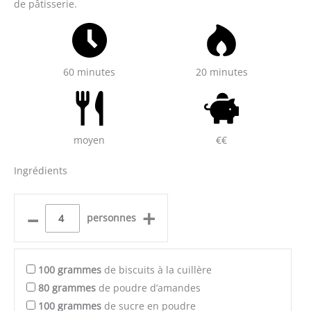
de pâtisserie.
60 minutes
20 minutes
moyen
€€
Ingrédients
–
+
personnes
100
grammes
de biscuits à la cuillère
80
grammes
de poudre d’amandes
100
grammes
de sucre en poudre