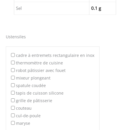
Sel
0.1 g
Ustensiles
cadre à entremets rectangulaire en inox
thermomètre de cuisine
robot pâtissier avec fouet
mixeur plongeant
spatule coudée
tapis de cuisson silicone
grille de pâtisserie
couteau
cul-de-poule
maryse