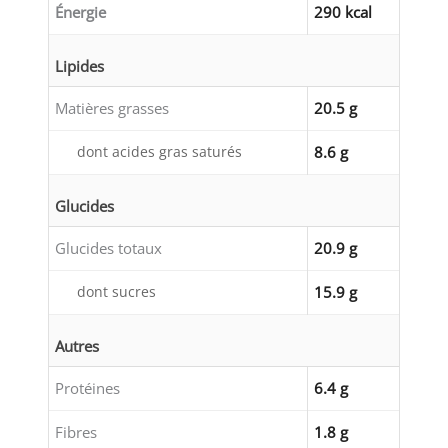
Énergie
290 kcal
Lipides
Matières grasses
20.5 g
dont acides gras saturés
8.6 g
Glucides
Glucides totaux
20.9 g
dont sucres
15.9 g
Autres
Protéines
6.4 g
Fibres
1.8 g