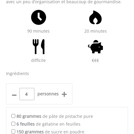
avec un peu d’organisation et beaucoup de gourmandise.
90 minutes
20 minutes
difficile
€€€
Ingrédients
–
+
personnes
80
grammes
de pâte de pistache pure
6
feuilles
de gélatine en feuilles
150
grammes
de sucre en poudre