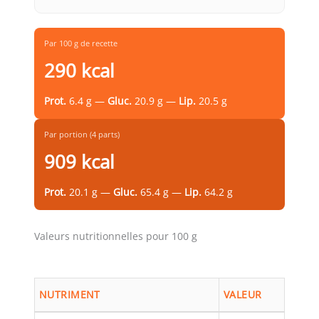
Par 100 g de recette
290 kcal
Prot.
6.4 g —
Gluc.
20.9 g —
Lip.
20.5 g
Par portion (4 parts)
909 kcal
Prot.
20.1 g —
Gluc.
65.4 g —
Lip.
64.2 g
Valeurs nutritionnelles pour 100 g
NUTRIMENT
VALEUR