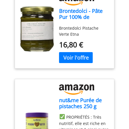
Brontedolci - Pâte
Pur 100% de
Pistache - Pistache
Brontedolci Pistache
Verte Etna - 190g
Verte Etna
16,80 €
nut&me Purée de
pistaches 250 g
PROPRIÉTÉS : Très
nutritif, elle est riche en