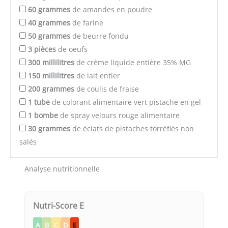
60
grammes
de amandes en poudre
40
grammes
de farine
50
grammes
de beurre fondu
3
pièces
de oeufs
300
millilitres
de crème liquide entière 35% MG
150
millilitres
de lait entier
200
grammes
de coulis de fraise
1
tube
de colorant alimentaire vert pistache en gel
1
bombe
de spray velours rouge alimentaire
30
grammes
de éclats de pistaches torréfiés non
salés
Analyse nutritionnelle
Nutri-Score E
A
B
C
D
E