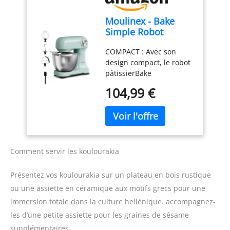
pulsepour répondre à
Moulinex - Bake
tous vos besoins en
Simple Robot
matière de pâtisserie.
Pâtissier compact
S'ADAPTE ATOUS VOS
COMPACT : Avec son
fouet, batteur et
BESOINS EN PÂTISSERIE :
design compact, le robot
crochet
3 outils essentiels - un
pâtissierBake
fouet pour les œufs, un
Simples'adapte
batteur pour les gâteaux
104,99 €
parfaitement à toutes les
et un crochet pétrinpour
cuisines - sataillen'est
les brioches et les pâtes
pas plus grande qu'une
brisées. FACILE À
feuille de papier A4.
RANGER : Sa taille
FACILE À UTILISER : Un
compacte facilite le
seul bouton facile à
rangement - idéal pour
Comment servir les koulourakia
utiliser pour 12 vitesses
toute cuisine, du
et une fonction
comptoir au placard.
Présentez vos koulourakia sur un plateau en bois rustique
pulsepour répondre à
RÉPARABLE PENDANT 15
ou une assiette en céramique aux motifs grecs pour une
tous vos besoins en
ANS À UN PRIX
immersion totale dans la culture hellénique. accompagnez-
matière de pâtisserie.
RAISONNABLE : Nous
S'ADAPTE ATOUS VOS
vous recommandons de
les d’une petite assiette pour les graines de sésame
BESOINS EN PÂTISSERIE :
faire réparer votre
supplémentaires.