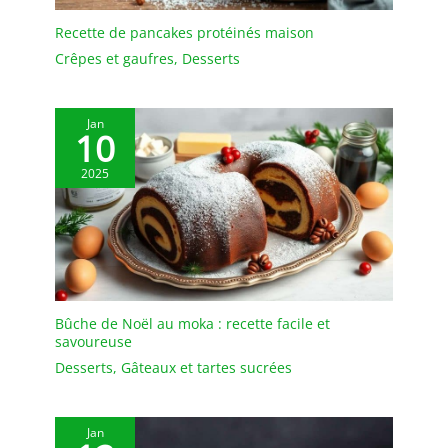
donc pas à nous
contacter.
Recette de pancakes protéinés maison
Crêpes et gaufres
,
Desserts
Jan
10
2025
Bûche de Noël au moka : recette facile et
savoureuse
Desserts
,
Gâteaux et tartes sucrées
Jan