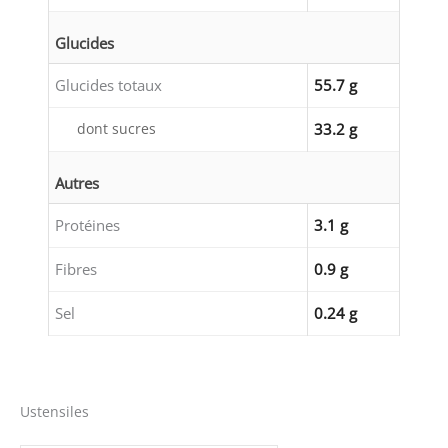
Glucides
Glucides totaux
55.7 g
dont sucres
33.2 g
Autres
Protéines
3.1 g
Fibres
0.9 g
Sel
0.24 g
Ustensiles