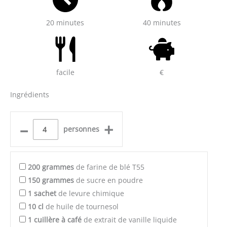
20 minutes
40 minutes
facile
€
Ingrédients
–
+
personnes
200
grammes
de farine de blé T55
150
grammes
de sucre en poudre
1
sachet
de levure chimique
10
cl
de huile de tournesol
1
cuillère à café
de extrait de vanille liquide