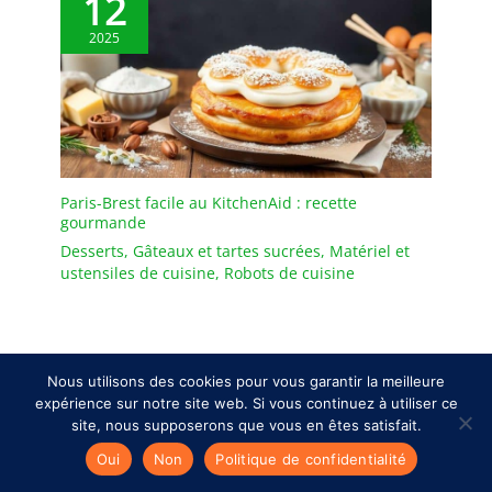
12
2025
Paris-Brest facile au KitchenAid : recette
gourmande
Desserts
,
Gâteaux et tartes sucrées
,
Matériel et
ustensiles de cuisine
,
Robots de cuisine
Nous utilisons des cookies pour vous garantir la meilleure
expérience sur notre site web. Si vous continuez à utiliser ce
site, nous supposerons que vous en êtes satisfait.
Oui
Non
Politique de confidentialité