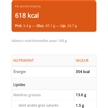
Par portion (4 parts)
618 kcal
Prot.
5.4 g —
Gluc.
97.1 g —
Lip.
23.7 g
Valeurs nutritionnelles pour 100 g
NUTRIMENT
VALEUR
Énergie
354 kcal
Lipides
Matières grasses
13.6 g
dont acides gras saturés
1.5 g