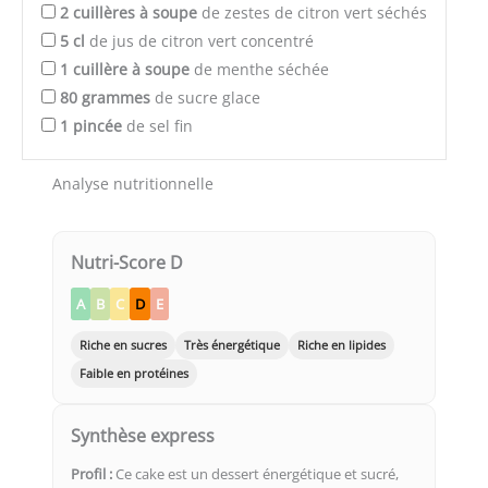
2
cuillères à soupe
de zestes de citron vert séchés
5
cl
de jus de citron vert concentré
1
cuillère à soupe
de menthe séchée
80
grammes
de sucre glace
1
pincée
de sel fin
Analyse nutritionnelle
Nutri-Score D
A
B
C
D
E
Riche en sucres
Très énergétique
Riche en lipides
Faible en protéines
Synthèse express
Profil :
Ce cake est un dessert énergétique et sucré,