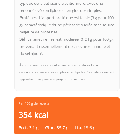
typique de la pâtisserie traditionnelle, avec une
teneur élevée en lipides et en glucides simples.
Protéines :
L'apport protéique est faible (3 g pour 100
g), caractéristique d'une pâtisserie sucrée sans source
majeure de protéines.
Sel :
La teneur en sel est modérée (0, 24 g pour 100 g),
provenant essentiellement de la levure chimique et
du sel ajouté.
À consommer occasionnellement en raison de sa forte
concentration en sucres simples et en lipides. Ces valeurs restent
approximatives pour une préparation maison.
Par 100 g de recette
354 kcal
Prot.
3.1 g —
Gluc.
55.7 g —
Lip.
13.6 g