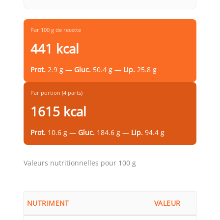
Par 100 g de recette
441 kcal
Prot.
2.9 g —
Gluc.
50.4 g —
Lip.
25.8 g
Par portion (4 parts)
1615 kcal
Prot.
10.6 g —
Gluc.
184.6 g —
Lip.
94.4 g
Valeurs nutritionnelles pour 100 g
NUTRIMENT
VALEUR