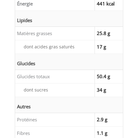
Énergie
441 kcal
Lipides
Matières grasses
25.8 g
dont acides gras saturés
17 g
Glucides
Glucides totaux
50.4 g
dont sucres
34 g
Autres
Protéines
2.9 g
Fibres
1.1 g