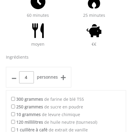
60 minutes
25 minutes
moyen
€€
Ingrédients
–
+
personnes
300
grammes
de farine de blé T55
250
grammes
de sucre en poudre
10
grammes
de levure chimique
120
millilitres
de huile neutre (tournesol)
1
cuillère à café
de extrait de vanille