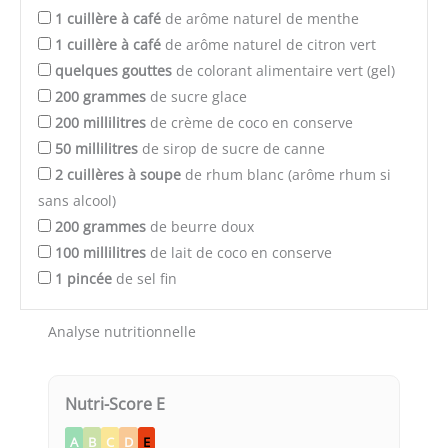
1
cuillère à café
de arôme naturel de menthe
1
cuillère à café
de arôme naturel de citron vert
quelques
gouttes
de colorant alimentaire vert (gel)
200
grammes
de sucre glace
200
millilitres
de crème de coco en conserve
50
millilitres
de sirop de sucre de canne
2
cuillères à soupe
de rhum blanc (arôme rhum si
sans alcool)
200
grammes
de beurre doux
100
millilitres
de lait de coco en conserve
1
pincée
de sel fin
Analyse nutritionnelle
Nutri-Score E
A
B
C
D
E