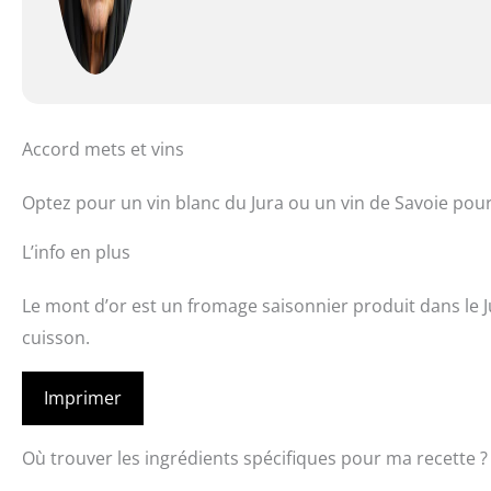
Accord mets et vins
Optez pour un vin blanc du Jura ou un vin de Savoie pou
L’info en plus
Le mont d’or est un fromage saisonnier produit dans le J
cuisson.
Imprimer
Où trouver les ingrédients spécifiques pour ma recette ?