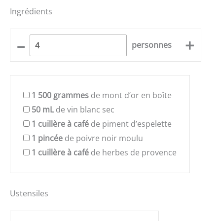
Ingrédients
–
+
personnes
1
500 grammes
de mont d’or en boîte
50
mL
de vin blanc sec
1
cuillère à café
de piment d’espelette
1
pincée
de poivre noir moulu
1
cuillère à café
de herbes de provence
Ustensiles