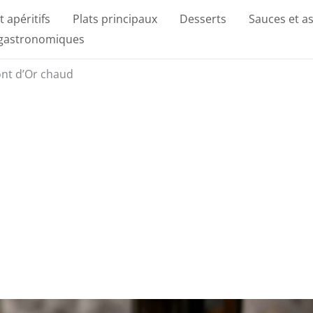
t apéritifs
Plats principaux
Desserts
Sauces et a
 gastronomiques
ont d’Or chaud