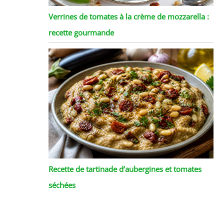
Verrines de tomates à la crème de mozzarella :
recette gourmande
Recette de tartinade d’aubergines et tomates
séchées