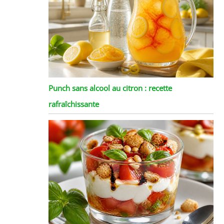
Punch sans alcool au citron : recette
rafraîchissante