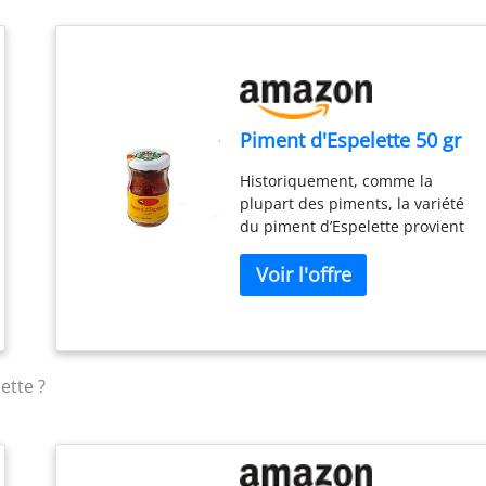
Piment d'Espelette 50 gr
Historiquement, comme la
plupart des piments, la variété
du piment d’Espelette provient
d’Amérique du Sud. Elle n’a été
importée au Pays basque qu’au
16ème siècle, d’abord comme
plante médicinale, puis pour
conserver les viandes et enfin
comme alternative au poivre Se
ette ?
marie à merveille avec avec vos
salades, sauces ou légumes
d’été tandis que son côté sucré
appellera le chocolat.