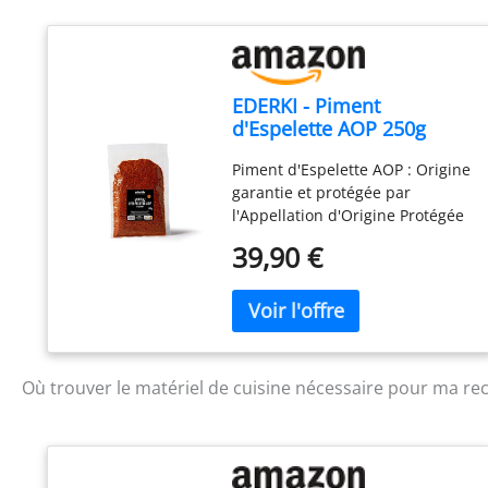
EDERKI - Piment
d'Espelette AOP 250g
Piment d'Espelette AOP : Origine
garantie et protégée par
l'Appellation d'Origine Protégée
(AOP), cultivé et transformé au
39,90 €
Pays Basque selon un savoir-
faire traditionnel. 100 % origine
France : Récolté à maturité,
séché naturellement puis
finement moulu pour préserver
toute sa richesse aromatique.
Où trouver le matériel de cuisine nécessaire pour ma rec
Polyvalent en cuisine : Parfait
pour assaisonner viandes,
poissons, légumes, œufs,
sauces, marinades, grillades et