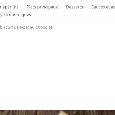
t apéritifs
Plats principaux
Desserts
Sauces et a
 gastronomiques
e biscuit de Noël au chocolat