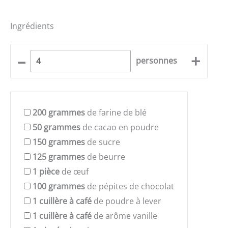
Ingrédients
–
+
personnes
200
grammes
de farine de blé
50
grammes
de cacao en poudre
150
grammes
de sucre
125
grammes
de beurre
1
pièce
de œuf
100
grammes
de pépites de chocolat
1
cuillère à café
de poudre à lever
1
cuillère à café
de arôme vanille