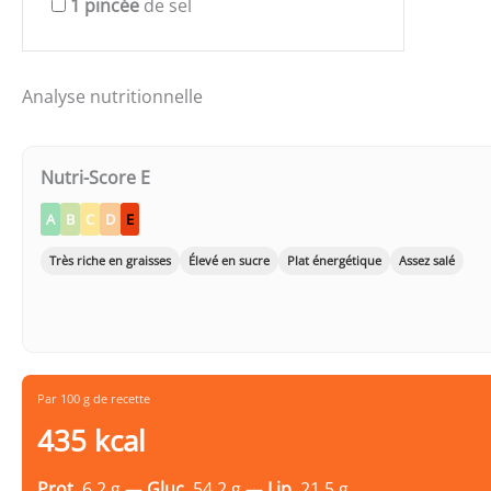
1
pincée
de sel
Analyse nutritionnelle
Nutri-Score E
A
B
C
D
E
Très riche en graisses
Élevé en sucre
Plat énergétique
Assez salé
Par 100 g de recette
435 kcal
Prot.
6.2 g —
Gluc.
54.2 g —
Lip.
21.5 g