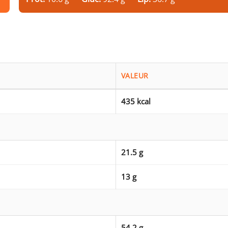
VALEUR
435 kcal
21.5 g
13 g
54.2 g