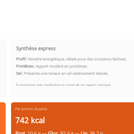
Synthèse express
Profil :
Recette énergétique, idéale pour des occasions festives.
Protéines :
Apport modéré en protéines.
Sel :
Présente une teneur en sel relativement élevée.
À consommer avec modération en raison de son apport calorique.
Par portion (4 parts)
742 kcal
Prot.
10.6 g —
Gluc.
92.4 g —
Lip.
36.7 g