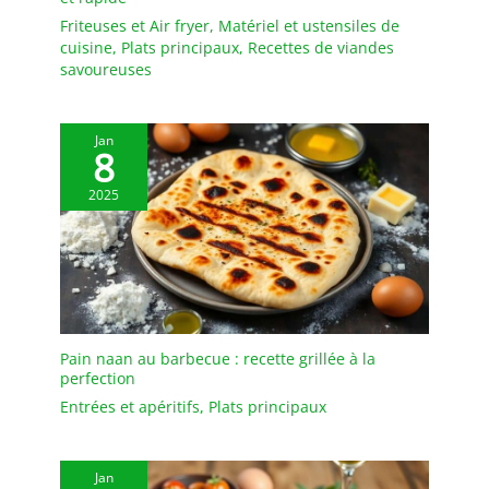
28 cm et 2000 ml de
Friteuses et Air fryer
,
Matériel et ustensiles de
capacité est optimale
cuisine
,
Plats principaux
,
Recettes de viandes
pour les ragoûts, les riz
savoureuses
bouillonnants et plus
encore, tout en
conservant la chaleur
Jan
efficacement Entretien
8
facile : en plus d'être
2025
pratique pour cuisiner,
son design permet un
nettoyage facile, passe
au lave-vaisselle et
facilite l'entretien
quotidien dans la cuisine
Pain naan au barbecue : recette grillée à la
perfection
Entrées et apéritifs
,
Plats principaux
Jan