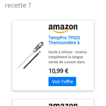
recette ?
TempPro TP02S
Thermomètre à
viande,
Facile à Utiliser : Insérez
thermomètre à
simplement la longue
lecture instantanée
sonde de cuisson dans
3s
vos aliments ou liquides
10,99 €
et obtenez une lecture
précise de la
température à chaque
fois ; le thermometre
cuisine est idéal pour les
grillades, les liquides, la
cuisson, et la fabrication