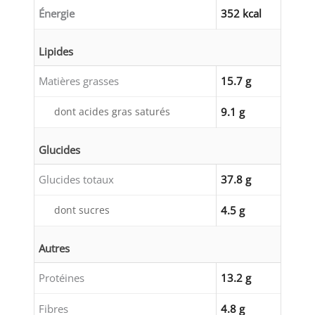
Énergie
352 kcal
Lipides
Matières grasses
15.7 g
dont acides gras saturés
9.1 g
Glucides
Glucides totaux
37.8 g
dont sucres
4.5 g
Autres
Protéines
13.2 g
Fibres
4.8 g