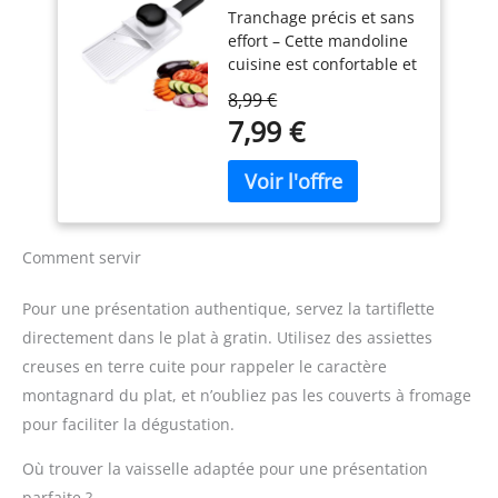
Tranchage précis et sans
Réglable 1–4 mm
lames tranchantes en
effort – Cette mandoline
acier inoxydable, 1
cuisine est confortable et
brosse de nettoyage
facile à utiliser. Elle
Matériau de Qualité
8,99 €
permet d’obtenir des
Alimentaire - Le coupe
7,99 €
tranches fines, nettes et
oignon manuel est
régulières avec un
fabriqué en PP de qualité
minimum d’effort. Que
alimentaire et 420J2, sans
vous soyez débutant ou
BPA, ce qui permet de
cuisinier expérimenté,
conserver des
elle est simple et intuitive
ingrédients sains,
Comment servir
à prendre en main
nutritifs et sûrs. Avec ce
Épaisseur réglable 1–4
coupe-légumes à
Pour une présentation authentique, servez la tartiflette
mm – Cette mandoline
mandoline, vous pouvez
directement dans le plat à gratin. Utilisez des assiettes
multifonctions dispose
être sûr de préparer des
creuses en terre cuite pour rappeler le caractère
de trois réglages
dîners sains, délicieux et
d’épaisseur pour
créatifs pour votre
montagnard du plat, et n’oubliez pas les couverts à fromage
répondre à différents
famille. Utilisation
pour faciliter la dégustation.
besoins. Choisissez des
Multifonctionnelle - Le
tranches fines (1 mm),
coupe légumes peut
Où trouver la vaisselle adaptée pour une présentation
moyennes (2 mm) ou
trancher, découper,
parfaite ?