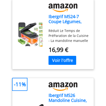
Ibergrif M524-7
Coupe Légumes,
Mandoline 7 en 1
Réduit Le Temps de
Multifonction
PréParation de la Cuisine
- La mandoline manuelle
Premium a une capacité
16,99 €
de 1300 ml, les
accessoires comprennent
1 récipient (adapté aux
micro-ondes), 1 couvercle
fraîcheur (adapté aux
micro-ondes, fermoir de
verrouillage inclus), 1
-11%
porte-couteau, 1 poignée
de sécurité, 1 panier
Ibergrif M526
d'égouttage (avec fente
Mandoline Cuisine,
pour les lames), 1
Coupe Légumes
couvercle presseur, 7