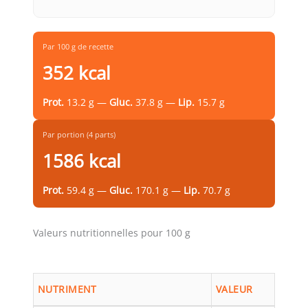
Par 100 g de recette
352 kcal
Prot.
13.2 g —
Gluc.
37.8 g —
Lip.
15.7 g
Par portion (4 parts)
1586 kcal
Prot.
59.4 g —
Gluc.
170.1 g —
Lip.
70.7 g
Valeurs nutritionnelles pour 100 g
NUTRIMENT
VALEUR