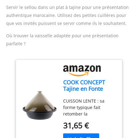
EN INOX : moulin à
robinet ou à une eau
Servir le sellou dans un plat à tajine pour une présentation
légumes offrant un
légèrement chaude. La
authentique marocaine. Utilisez des petites cuillères pour
broyage fin ou moyen
presse puree pomme de
que vos invités puissent se servir comme ils le souhaitent.
FACILE À RANGER : pieds
terre est livrée avec des
repliables Diamètre du
œillets de suspension qui
Où trouver la vaisselle adaptée pour une présentation
produit : 19 cm |
peuvent être suspendus
Diamètre de chaque
avec vos ustensiles de
parfaite ?
grille: 10,5 cm
cuisine pour un
rangement et une
utilisation faciles.
【La
Poignée Ergonomique】 :
Antidérapant et ferme, le
COOK CONCEPT
presse puree manuel
Tajine en Fonte
permet un
d'Aluminium
fonctionnement
CUISSON LENTE : sa
Antiadhésif 30 cm
confortable ou fluide
forme typique fait
Taupe
même en utilisation
retomber la
intensive. La conception
condensation sur les
raisonnable vous permet
31,65 €
aliments pour les rendre
de faire facilement la
tendres. Des plats
purée de pommes de