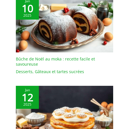
Jan
10
2025
Bûche de Noël au moka : recette facile et
savoureuse
Desserts
,
Gâteaux et tartes sucrées
Jan
12
2025