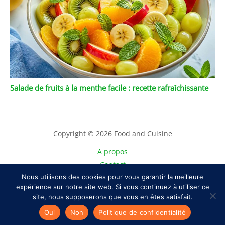
Salade de fruits à la menthe facile : recette rafraîchissante
Copyright © 2026 Food and Cuisine
A propos
Contact
Plan du site
Nous utilisons des cookies pour vous garantir la meilleure
expérience sur notre site web. Si vous continuez à utiliser ce
Mentions légales
site, nous supposerons que vous en êtes satisfait.
Politique de confidentialité
Oui
Non
Politique de confidentialité