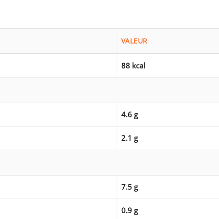
VALEUR
88 kcal
4.6 g
2.1 g
7.5 g
0.9 g