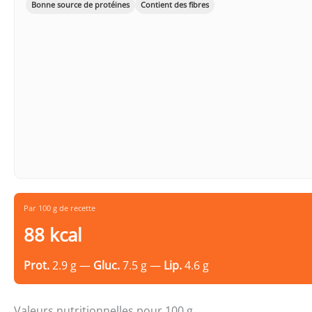
Bonne source de protéines
Contient des fibres
Par 100 g de recette
88 kcal
Prot.
2.9 g —
Gluc.
7.5 g —
Lip.
4.6 g
Valeurs nutritionnelles pour 100 g