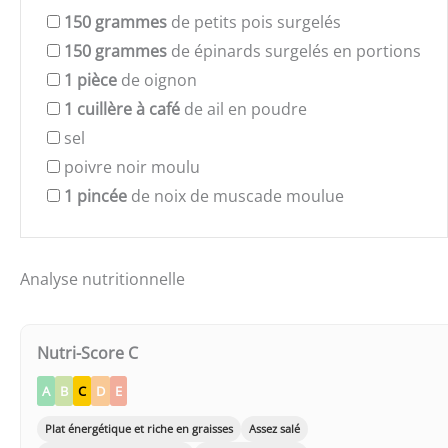
150
grammes
de petits pois surgelés
150
grammes
de épinards surgelés en portions
1
pièce
de oignon
1
cuillère à café
de ail en poudre
sel
poivre noir moulu
1
pincée
de noix de muscade moulue
Analyse nutritionnelle
Nutri-Score C
A
B
C
D
E
Plat énergétique et riche en graisses
Assez salé