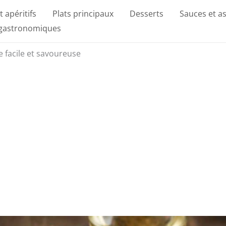
t apéritifs
Plats principaux
Desserts
Sauces et a
 gastronomiques
te facile et savoureuse