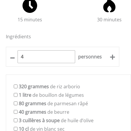
15 minutes
30 minutes
Ingrédients
–
+
personnes
320
grammes
de riz arborio
1
litre
de bouillon de légumes
80
grammes
de parmesan râpé
40
grammes
de beurre
3
cuillères à soupe
de huile d’olive
10
cl
de vin blanc sec