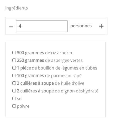
Ingrédients
–
+
personnes
300
grammes
de riz arborio
250
grammes
de asperges vertes
1
pièce
de bouillon de légumes en cubes
100
grammes
de parmesan râpé
3
cuillères à soupe
de huile d’olive
2
cuillères à soupe
de oignon déshydraté
sel
poivre