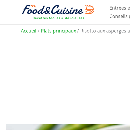
Aller
Entrées e
au
Conseils
contenu
Accueil
Plats principaux
Risotto aux asperges a