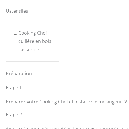
Ustensiles
Cooking Chef
cuillère en bois
casserole
Préparation
Étape 1
Préparez votre Cooking Chef et installez le mélangeur. V
Étape 2
Ajoutez l’oignon déshydraté et faites revenir jusqu’à ce qu