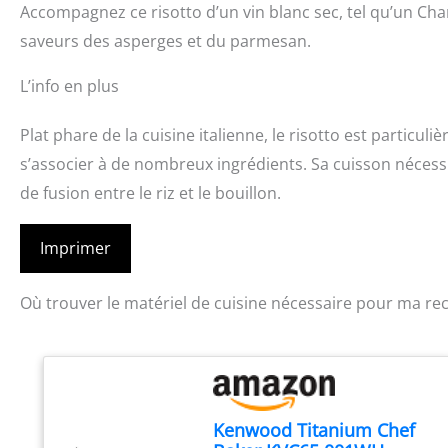
Accompagnez ce risotto d’un vin blanc sec, tel qu’un Ch
saveurs des asperges et du parmesan.
L’info en plus
Plat phare de la cuisine italienne, le risotto est particu
s’associer à de nombreux ingrédients. Sa cuisson nécessit
de fusion entre le riz et le bouillon.
Imprimer
Où trouver le matériel de cuisine nécessaire pour ma rec
Kenwood Titanium Chef