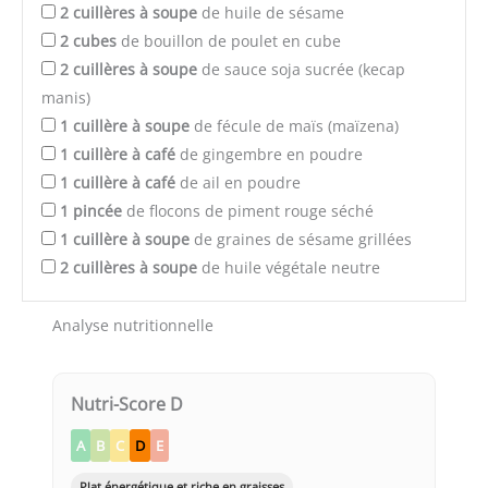
2
cuillères à soupe
de huile de sésame
2
cubes
de bouillon de poulet en cube
2
cuillères à soupe
de sauce soja sucrée (kecap
manis)
1
cuillère à soupe
de fécule de maïs (maïzena)
1
cuillère à café
de gingembre en poudre
1
cuillère à café
de ail en poudre
1
pincée
de flocons de piment rouge séché
1
cuillère à soupe
de graines de sésame grillées
2
cuillères à soupe
de huile végétale neutre
Analyse nutritionnelle
Nutri-Score D
A
B
C
D
E
Plat énergétique et riche en graisses