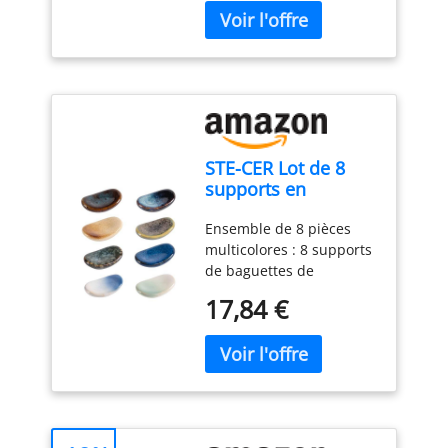
inoxydable par boîte,
même pour les
différents motifs afin
coffret cadeau parfait
débutants en baguettes.
d'avoir une humeur
pour vos amis et
Les baguettes de moins
différente lors de
amoureux pour les
de 4,5 mm d'épaisseur
l'utilisation.
Matériau
anniversaires ,
sont difficiles à tenir.
de haute qualité: le
anniversaires, Noël et
QU'EST-CE QUE
porte-baguettes est
pendaison de
GENROKU ? Genroku 元禄
fabriqué en céramique
crémaillère, etc. 【Motif
est une ère japonaise de
STE-CER Lot de 8
cuite à haute
Laser Unique】: Les
1688 à 1704, l'âge d'or de
supports en
température, ne contient
baguettes de haute
la période Edo. La
céramique pour
pas de substances
qualité revêtues de titane
caractéristique des
Ensemble de 8 pièces
baguettes, repose-
nocives et est écologique
argenté vous mettent à
"baguettes Genroku" est
multicolores : 8 supports
baguettes, cuillère,
et durable.
l'aise lorsque vous
qu'il y a une rainure au
de baguettes de
couteau et
Conception
l'utilisez.Les baguettes en
milieu, ce qui facilite la
différentes couleurs,
fourchette
antidérapante: la
métal sont laser avec un
séparation et l'utilisation.
17,84 €
revêtement de vernis
(multicolore)
conception incurvée du
motif unique.Pas facile
actif et processus de
cadre pour baguettes
de se décolorer après
production strict pour
permet aux baguettes de
une utilisation à long
créer ce lot de porte-
glisser en douceur et de
terme.Chaque paire
baguettes aux couleurs
ne pas glisser facilement
d'acier inoxydable les
uniques. Taille : 5,6 cm
sur le sol. De plus, il y a
baguettes ont un motif
de long, 3,6 cm de large.
un support de baguettes
différent La gravure sur