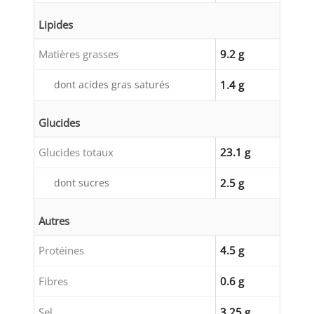
Lipides
Matières grasses
9.2 g
dont acides gras saturés
1.4 g
Glucides
Glucides totaux
23.1 g
dont sucres
2.5 g
Autres
Protéines
4.5 g
Fibres
0.6 g
Sel
3.25 g