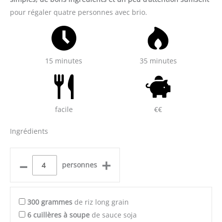
pour régaler quatre personnes avec brio.
15 minutes
35 minutes
facile
€€
Ingrédients
–
+
personnes
300
grammes
de riz long grain
6
cuillères à soupe
de sauce soja