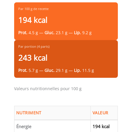
Par 100 g de recette
194 kcal
Prot.
4.5 g —
Gluc.
23.1 g —
Lip.
9.2 g
Par portion (4 parts)
243 kcal
Prot.
5.7 g —
Gluc.
29.1 g —
Lip.
11.5 g
Valeurs nutritionnelles pour 100 g
NUTRIMENT
VALEUR
Énergie
194 kcal