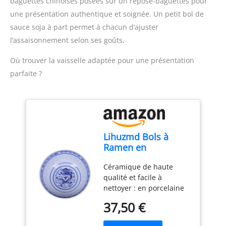
baguettes chinoises posées sur un repose-baguettes pour
entrent en contact avec
volume cuit) ; 1 tasse =
une présentation authentique et soignée. Un petit bol de
les aliments sont
150 gr ou 180 ml de riz
sauce soja à part permet à chacun d’ajuster
exemptes de BPA Utilisez
cru ACCESSOIRES INCLUS
l’assaisonnement selon ses goûts.
juste la bonne quantité
: panier vapeur, cuillère à
d'eau pour cuire et
riz, verre doseur
Où trouver la vaisselle adaptée pour une présentation
laissez le poêle se mettre
automatiquement à
parfaite ?
chauffer. Utilisez
beaucoup d'eau pour
cuire à la vapeur,
surveillez le processus de
cuisson et tournez
Lihuzmd Bols à
manuellement
Ramen en
l'interrupteur vers le
Céramique, Bleu et
haut lorsque les aliments
Céramique de haute
Blanc, Porcelaine,
sont cuits
qualité et facile à
Style Rétro Chinois,
nettoyer : en porcelaine
pour Dessert,
robuste de qualité
Soupe, Muesli, Riz,
37,50 €
restaurant. Grâce au
Udon, Nouilles
revêtement en émail
Asiatiques, 17,8 cm,