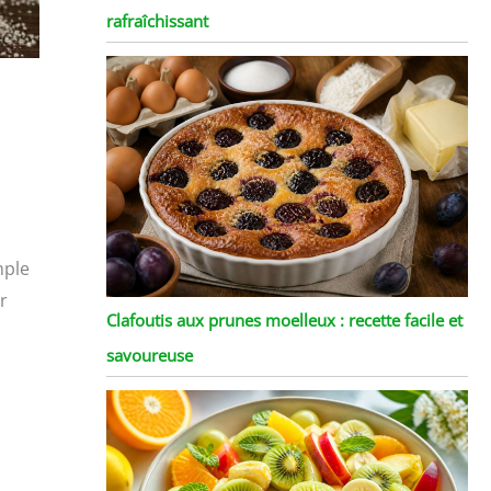
rafraîchissant
mple
r
Clafoutis aux prunes moelleux : recette facile et
savoureuse