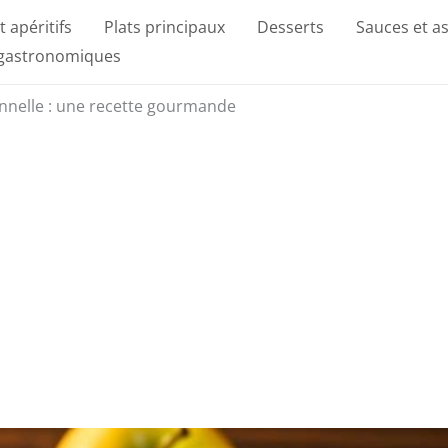
t apéritifs
Plats principaux
Desserts
Sauces et a
 gastronomiques
nnelle : une recette gourmande