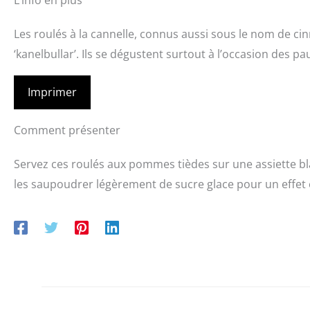
L’info en plus
Les roulés à la cannelle, connus aussi sous le nom de ci
‘kanelbullar’. Ils se dégustent surtout à l’occasion des pa
Imprimer
Comment présenter
Servez ces roulés aux pommes tièdes sur une assiette bla
les saupoudrer légèrement de sucre glace pour un effet 