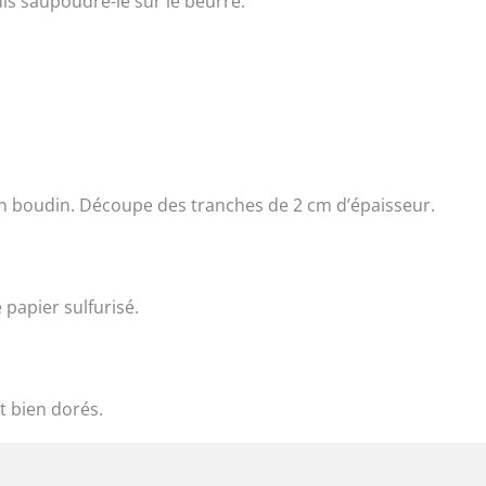
uis saupoudre-le sur le beurre.
n boudin. Découpe des tranches de 2 cm d’épaisseur.
 papier sulfurisé.
t bien dorés.