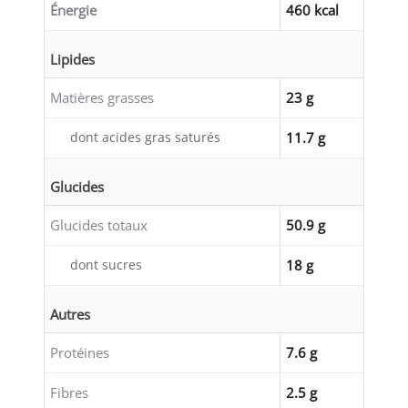
Énergie
460 kcal
Lipides
Matières grasses
23 g
dont acides gras saturés
11.7 g
Glucides
Glucides totaux
50.9 g
dont sucres
18 g
Autres
Protéines
7.6 g
Fibres
2.5 g