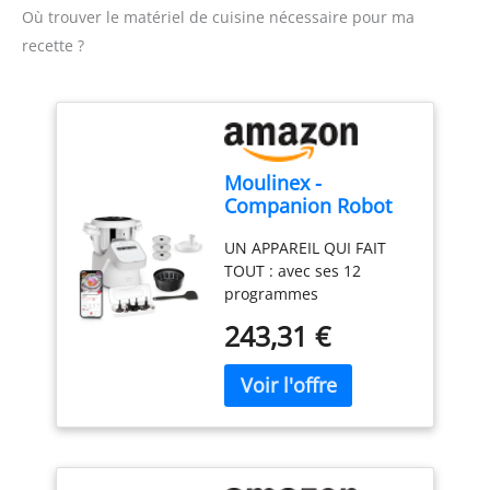
Où trouver le matériel de cuisine nécessaire pour ma
recette ?
Moulinex -
Companion Robot
Cuiseur Capacité XL
UN APPAREIL QUI FAIT
- 10 personnes -
TOUT : avec ses 12
Gris
programmes
automatiques et son
243,31 €
mode manuel,
Companion est le robot
cuiseur qui fait tout
GRANDE CAPACITɠ: la
capacité utile de 3 L
permet de cuisiner pour
10 personnes et sera