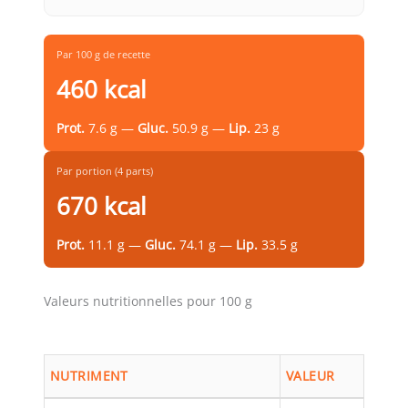
Par 100 g de recette
460 kcal
Prot.
7.6 g —
Gluc.
50.9 g —
Lip.
23 g
Par portion (4 parts)
670 kcal
Prot.
11.1 g —
Gluc.
74.1 g —
Lip.
33.5 g
Valeurs nutritionnelles pour 100 g
NUTRIMENT
VALEUR