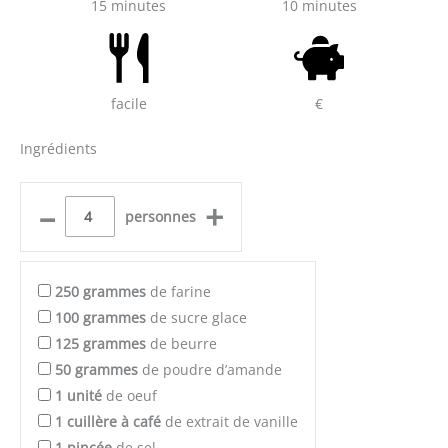
15 minutes
10 minutes
facile
€
Ingrédients
–
+
personnes
250
grammes
de farine
100
grammes
de sucre glace
125
grammes
de beurre
50
grammes
de poudre d’amande
1
unité
de oeuf
1
cuillère à café
de extrait de vanille
1
pincée
de sel