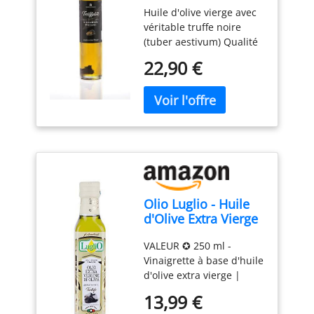
Huile d'olive vierge avec
d'olive extra vierge
véritable truffe noire
vierge pour sauces
(tuber aestivum) Qualité
et affiner les plats.
supérieure pour cuisiner
Par Franck et
22,90 €
et affiner spécialement
Olivier, convient aux
les aliments Se marie
régimes végétaliens
parfaitement avec les
et sans gluten
pâtes. Dans une bouteille
anti-goutte pratique
Olio Luglio - Huile
d'Olive Extra Vierge
à la Truffe Noire
VALEUR ✪ 250 ml -
(250 ml)
Vinaigrette à base d'huile
d'olive extra vierge |
Truffe Noire aromatisée -
13,99 €
pressée à froid QUALITÉ