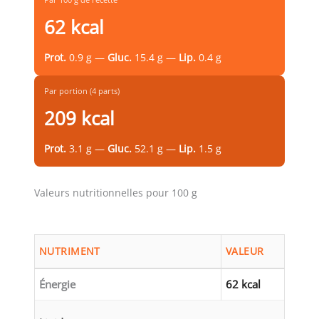
62 kcal
Prot.
0.9 g —
Gluc.
15.4 g —
Lip.
0.4 g
Par portion (4 parts)
209 kcal
Prot.
3.1 g —
Gluc.
52.1 g —
Lip.
1.5 g
Valeurs nutritionnelles pour 100 g
NUTRIMENT
VALEUR
Énergie
62 kcal