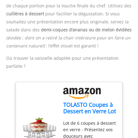
optant pour une seule
lorsqu'il s'agit d'aliments
fruits. Que manger des
de chaque portion pour la touche finale du chef. Utilisez des
rappeuse à légumes
durs ou mous. FACILE À
fruits devienne un
cuillères à dessert
pour faciliter la dégustation. Si vous
Deiss. Ses dents
NETTOYER - La meilleure
plaisir. LE FORFAIT
souhaitez une présentation encore plus originale, servez la
métalliques empêchent
façon de nettoyer cette
COMPREND (8 PIÈCES):
les accumulations de
salade dans des
demi-coques d’ananas ou de melon évidées
râpe à main/ce zesteur
Notre ensemble est
résidus, contrairement à
est de la rincer
équipé de 1 × enleve
(évidée : dont on a retiré la chair intérieure pour en faire un
d’autres râpes, faisant
simplement sous un jet
trognon pomme + 1 ×
contenant naturel)
: l’effet visuel est garanti !
qu’elle peut être nettoyée
d'eau. La poignée est
Boule Melon + 1 × Outil
en un clin d'œil. Passez la
munie d'un trou qui
de sculpture de fruits + 1
Où trouver la vaisselle adaptée pour une présentation
simplement sous l’eau, et
permet de la suspendre
× Eplucheur de Citron + 4
parfaite ?
elle sera comme neuve!
pour la faire sécher.
× fourchette, bonne
IDEALE POUR
qualité. un groupe de 8
CUISINER PLUS
outils, ce qui est d'un
AGREABLEMENT :
excellent rapport qualité
Éblouissez vos amis avec
/ prix et rend votre
de nouvelles recettes,
voyage gastronomique
TOLASTO Coupes à
comparables à celles des
détendu et plus
Dessert en Verre Lot
restaurants. Testez de
appétissant.
de 6, Verrines en
nouvelles saveurs grâce à
Lot de 6 coupes à dessert
Verre 180 ml avec
des ingrédients zestés
en verre - Présentez vos
Pied, Bols à Dessert
finement, sans aucun
douceurs avec
Vintage Transparent