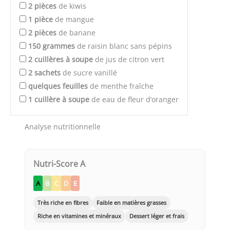
2
pièces
de kiwis
1
pièce
de mangue
2
pièces
de banane
150
grammes
de raisin blanc sans pépins
2
cuillères à soupe
de jus de citron vert
2
sachets
de sucre vanillé
quelques
feuilles
de menthe fraîche
1
cuillère à soupe
de eau de fleur d’oranger
Analyse nutritionnelle
Nutri-Score A
A
B
C
D
E
Très riche en fibres
Faible en matières grasses
Riche en vitamines et minéraux
Dessert léger et frais