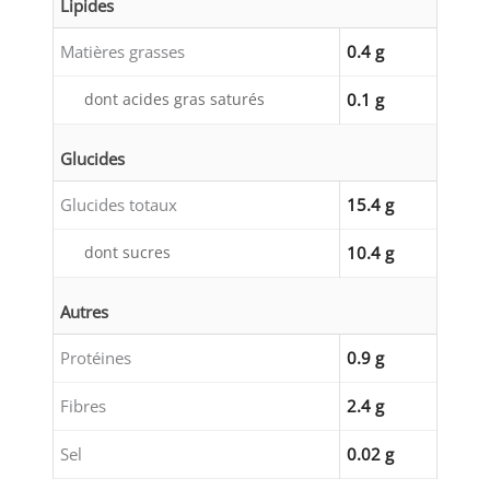
Lipides
Matières grasses
0.4 g
dont acides gras saturés
0.1 g
Glucides
Glucides totaux
15.4 g
dont sucres
10.4 g
Autres
Protéines
0.9 g
Fibres
2.4 g
Sel
0.02 g