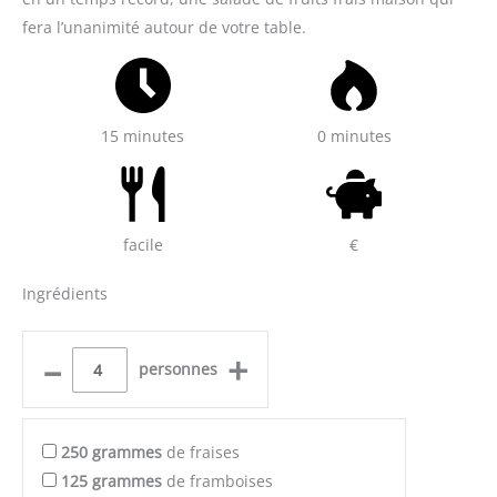
fera l’unanimité autour de votre table.
15 minutes
0 minutes
facile
€
Ingrédients
–
+
personnes
250
grammes
de fraises
125
grammes
de framboises