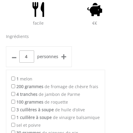
facile
€€
Ingrédients
–
+
personnes
1
melon
200
grammes
de fromage de chèvre frais
4
tranches
de jambon de Parme
100
grammes
de roquette
3
cuillères à soupe
de huile d’olive
1
cuillère à soupe
de vinaigre balsamique
sel et poivre
30
grammes
de pignons de pin