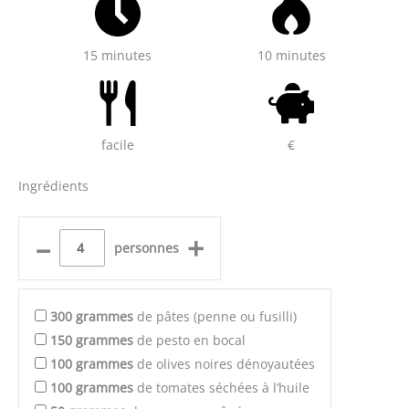
15 minutes
10 minutes
facile
€
Ingrédients
–
+
personnes
300
grammes
de pâtes (penne ou fusilli)
150
grammes
de pesto en bocal
100
grammes
de olives noires dénoyautées
100
grammes
de tomates séchées à l’huile