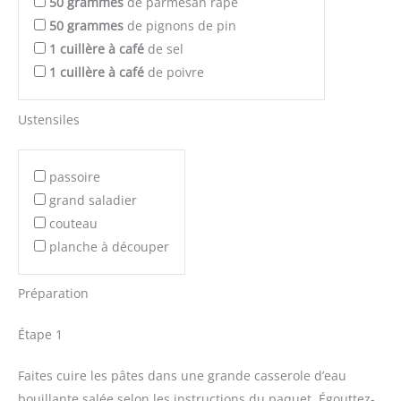
50
grammes
de parmesan râpé
50
grammes
de pignons de pin
1
cuillère à café
de sel
1
cuillère à café
de poivre
Ustensiles
passoire
grand saladier
couteau
planche à découper
Préparation
Étape 1
Faites cuire les pâtes dans une grande casserole d’eau
bouillante salée selon les instructions du paquet. Égouttez-