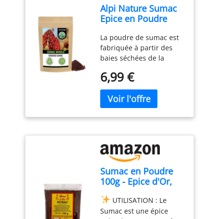
Alpi Nature Sumac
Epice en Poudre
125g, Baies de
La poudre de sumac est
Sumac Séchées et
fabriquée à partir des
Moulues Mélangées
baies séchées de la
avec du Sel
plante, qui pousse au
6,99 €
Moyen-Orient, dans les
régions
méditerranéennes et
dans certaines régions
d'Afrique du Nord. Elle
est utilisée depuis des
siècles dans ces régions
pour son goût acidulé
caractéristique.
Sumac en Poudre
Utilisation multiple: La
100g - Epice d'Or,
poudre de sumac confère
Acidulée et
une saveur acidulée et
UTILISATION : Le
Équilibrée, 100%
une teinte rouge vif à
Sumac est une épice
Naturelle, Végétale
divers plats. Elle est