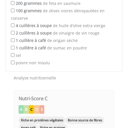
200
grammes
de feta en saumure
100
grammes
de olives noires dénoyautées en
conserve
4
cuillères à soupe
de huile d’olive extra vierge
2
cuillères à soupe
de vinaigre de vin rouge
1
cuillère à café
de origan séché
1
cuillère à café
de sumac en poudre
sel
poivre noir moulu
Analyse nutritionnelle
Nutri-Score C
A
B
C
D
E
Riche en protéines végétales
Bonne source de fibres
Assez salé
Riche en graisses