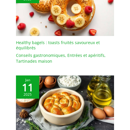
pour rendre votre table à
manger mignonne et
élégante, en particulier
lorsque vous recevez des
invités. Les magnifiques
bols couleur en
céramique sont une
Healthy bagels : toasts fruités savoureux et
excellente option cadeau
équilibrés
à offrir à vos amis et à
Conseils gastronomiques
,
Entrées et apéritifs
,
votre famille les plus
Tartinades maison
proches.
Jan
11
2025