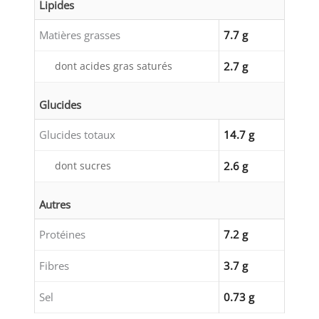
Lipides
Matières grasses
7.7 g
dont acides gras saturés
2.7 g
Glucides
Glucides totaux
14.7 g
dont sucres
2.6 g
Autres
Protéines
7.2 g
Fibres
3.7 g
Sel
0.73 g