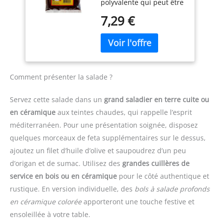
polyvalente qui peut être
et Sans
couramment utilisée
utilisée pour donner de
Conservateurs
dans les cuisines du
7,29 €
la saveur à une variété
Moyen-Orient, de la
de plats. Cette épice est
Méditerranée et de
souvent utilisée dans la
l'Afrique du Nord,
cuisine du Moyen-Orient,
souvent saupoudrée sur
où elle est utilisée pour
les salades (comme le
donner de la saveur aux
fattouche), les viandes, le
Comment présenter la salade ?
salades, aux viandes, aux
riz et les légumes, ou
légumes et aux plats de
mélangée à des
Servez cette salade dans un
grand saladier en terre cuite ou
riz. Elle peut également
marinades, des sauces et
en céramique
aux teintes chaudes, qui rappelle l’esprit
être utilisée pour ajouter
des trempettes comme le
méditerranéen. Pour une présentation soignée, disposez
une saveur acidulée à
houmous. Goût
des marinades et des
authentique: Notre
quelques morceaux de feta supplémentaires sur le dessus,
vinaigrettes.
QUALITÉ
poudre de sumac est
ajoutez un filet d’huile d’olive et saupoudrez d’un peu
: Le Sumac d'Epice d'Or
élaborée à partir de
d’origan et de sumac. Utilisez des
grandes cuillères de
est un produit de qualité
baies de sumac
service en bois ou en céramique
pour le côté authentique et
supérieure, élaboré à
délicatement séchées et
partir de baies de sumac
rustique. En version individuelle, des
bols à salade profonds
moulues, soigneusement
séchées et moulues
mélangées à du sel pour
en céramique colorée
apporteront une touche festive et
soigneusement
un goût authentique.
ensoleillée à votre table.
sélectionnées pour
Naturellement