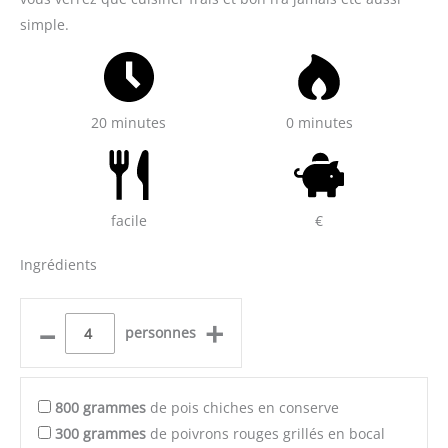
simple.
20 minutes
0 minutes
facile
€
Ingrédients
–
+
personnes
800
grammes
de pois chiches en conserve
300
grammes
de poivrons rouges grillés en bocal