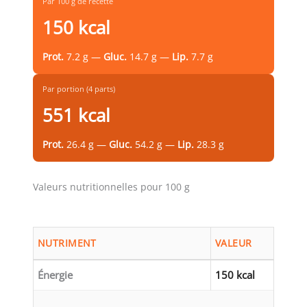
Par 100 g de recette
150 kcal
Prot.
7.2 g —
Gluc.
14.7 g —
Lip.
7.7 g
Par portion (4 parts)
551 kcal
Prot.
26.4 g —
Gluc.
54.2 g —
Lip.
28.3 g
Valeurs nutritionnelles pour 100 g
NUTRIMENT
VALEUR
Énergie
150 kcal