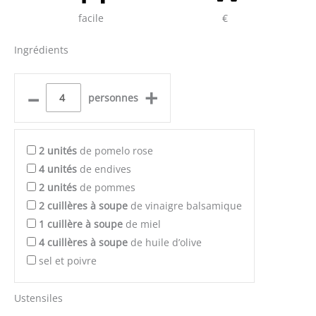
facile
€
Ingrédients
–
+
personnes
2
unités
de pomelo rose
4
unités
de endives
2
unités
de pommes
2
cuillères à soupe
de vinaigre balsamique
1
cuillère à soupe
de miel
4
cuillères à soupe
de huile d’olive
sel et poivre
Ustensiles