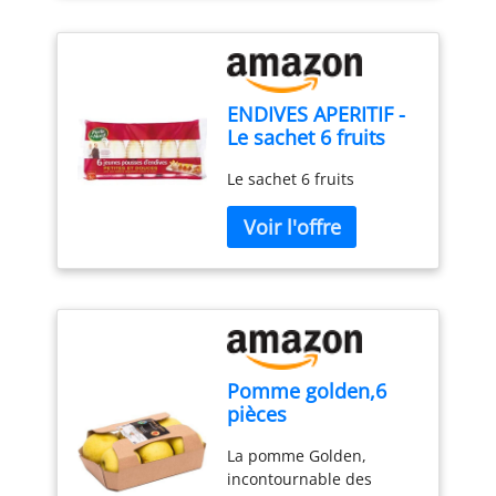
ou gratinée pour
réchauffer vos soirées,
elle invite à la
gourmandise sans
culpabilité. Légère, saine
ENDIVES APERITIF -
et pleine de charme,
Le sachet 6 fruits
l’endive s’impose comme
Le sachet 6 fruits
la star de vos repas
équilibrés. Un vrai coup
de cœur pour vos
papilles !
Pomme golden,6
pièces
La pomme Golden,
incontournable des