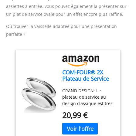
légèreté. ORIGINES(S):
assiettes à entrée. vous pouvez également la présenter sur
FRANCE, CALIBRE(S):
un plat de service ovale pour un effet encore plus raffiné.
Pomme calibre 136-165g ,
Pomme calibre 135-165g,
Où trouver la vaisselle adaptée pour une présentation
VARIÉTÉ(S): Pomme
parfaite ?
Golden , Pomme Belle de
Booskoop, CATÉGORIE(S):
1 MENTIONS LEGALES:
Pour toutes questions ou
informations concernant
l’Origine, la Variété, le
COM-FOUR® 2X
Calibre ou la Catégorie,
Plateau de Service
vous pouvez contacter
en Acier Inoxydable,
directement Chronodrive
GRAND DESIGN: Le
Plateau Ovale
via votre messagerie
plateau de service au
Amazon. Photographie
design classique est très
non contractuelle.
élégant et parfait pour
20,99 €
les buffets lors de
mariages, anniversaires
et autres célébrations!
DÉCORATIF: Le beau