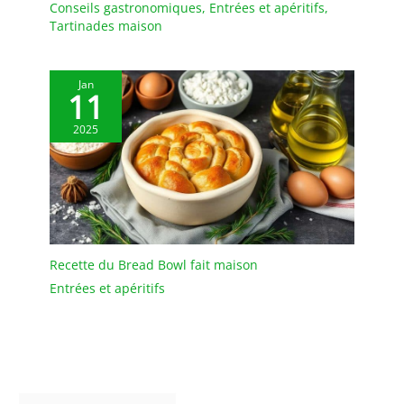
plus serré dans une
Conseils gastronomiques
,
Entrées et apéritifs
,
mousse intégrale, ce qui
Tartinades maison
vous donne une plus
grande tranquillité
d'esprit. MULTIPLES: Mini
Jan
11
Bols en Verre Parfaits
pour un usage quotidien
2025
à la maison, pour les
fêtes, les repas-partage
et les aides culinaires,
etc. ; Peuvent être utilisés
pour contenir de la
confiture, du miel, des
noix, du yaourt, remplir
Recette du Bread Bowl fait maison
de sauce soja, de
vinaigre, d'huile de chili,
Entrées et apéritifs
de vinaigrettes, mettre
des bonbons, des
chocolats, des garnitures
de crème glacée, du
beurre fondu et des
chocolats, et plus encore.