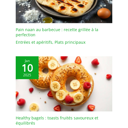
résistant à l'usure et à la
chaleur pour garantir
qu'il ne se fissurera pas
lors d'une utilisation à
long terme. FACILE À
Pain naan au barbecue : recette grillée à la
NETTOYER: Petits bol
perfection
transparent Sauces à
Entrées et apéritifs
,
Plats principaux
tremper réutilisables, ne
laissant pas facilement
de graisse ou de taches,
Jan
particulièrement faciles à
10
nettoyer à la main et au
lave-vaisselle, ce qui
2025
facilite l'entretien et le
nettoyage. EMPILOTABLE:
Mini Bol en Verre
Empilables, ils sont très
peu encombrants et ne
prennent pratiquement
pas de place dans votre
Healthy bagels : toasts fruités savoureux et
équilibrés
cuisine. L'emballage est