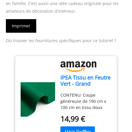
en famille. C’est aussi une idée cadeau originale pour les
amateurs de décoration d’intérieur.
Imprimer
Où trouver les fournitures spécifiques pour ce tutoriel ?
IPEA Tissu en Feutre
Vert - Grand
Morceau 190 x 100
CONTENU: Coupe
cm - Made in Italy -
généreuse de 190 cm x
Feutrine Doux pour
100 cm en tissu doux
Vêtements,
pour vêtements, couture,
Accessoires,
14,99 €
décorations. Produit 100
Décorations,
% fabriqué en Italie.
Créations,