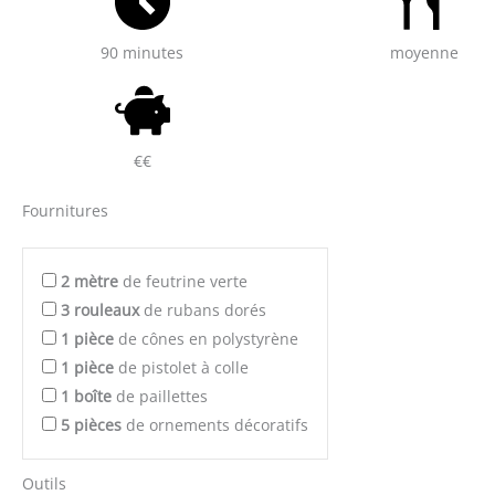
90 minutes
moyenne
€€
Fournitures
2
mètre
de feutrine verte
3
rouleaux
de rubans dorés
1
pièce
de cônes en polystyrène
1
pièce
de pistolet à colle
1
boîte
de paillettes
5
pièces
de ornements décoratifs
Outils