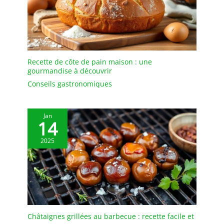
Environnementale】-
Equipés de 20pcs bâtons
de colle (diamètre de
11mm, longueur de
19cm), matière de EVA
résine et paraffine,
Recette de côte de pain maison : une
antioxydant, coffre-fort
gourmandise à découvrir
non-toxiques,
Conseils gastronomiques
respectueuse de
l'environnement.Diamètre
de 11mm, avec 60W
puissance, elles fondent
Jan
14
plus rapidement, et
donnent plus de colle
2025
fondue si vous avez
besoins de coller des
meubles plus grand. Vous
pourriez utiliser des
bâton de colle colorés
mais diamètre entre 10.8-
11.5mm.
Châtaignes grillées au barbecue : recette facile et