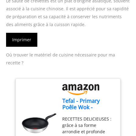
Le sauté de crevettes est un plat d’origine asiatique, souvent
associé à la cuisine chinoise. Il est apprécié pour sa rapidité
de préparation et sa capacité à conserver les nutriments
des aliments grâce à la cuisson rapide.
Imprimer
Où trouver le matériel de cuisine nécessaire pour ma
recette ?
Tefal - Primary
Poêle Wok -
Antiadhésif - 28 cm -
RECETTES DELICIEUSES :
Inox
grâce à sa forme
arrondie et profonde