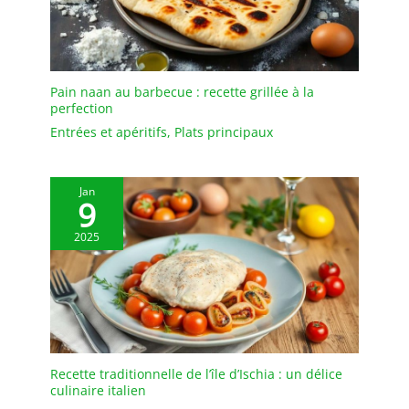
sont difficiles à tenir.
pour les baguettes
QU'EST-CE QUE
réutilisables. Si vous ne
GENROKU ? Genroku 元禄
voulez pas utiliser de
est une ère japonaise de
baguettes jetables, vous
Pain naan au barbecue : recette grillée à la
1688 à 1704, l'âge d'or de
pouvez les emmener au
perfection
la période Edo. La
travail et les laver à l'eau
caractéristique des
après les repas pour
Entrées et apéritifs
,
Plats principaux
"baguettes Genroku" est
garder les baguettes
qu'il y a une rainure au
propres. 【Diverses
milieu, ce qui facilite la
Applications】 : Nos
Jan
9
séparation et l'utilisation.
baguettes réutilisables
sont indispensables pour
2025
la cuisine asiatique
comme le ragoût de
sushi ramen, le poulet
kung pao et les boulettes
et même certains
aliments du Moyen-
Orient. Il peut également
Recette traditionnelle de l’île d’Ischia : un délice
être utilisé pour préparer
culinaire italien
des aliments de tous les