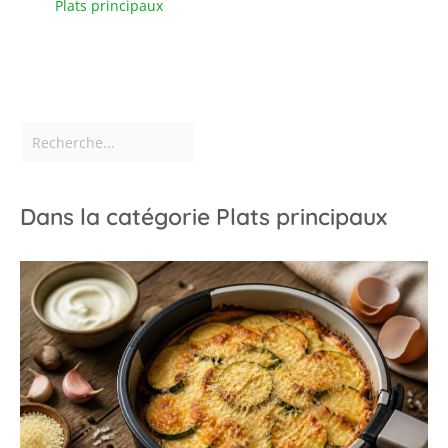
Plats principaux
jours tels que les pâtes.
Au En même temps, les
baguettes en métal ont
de beaux motifs laser et
un savoir-faire élégant,
qui sont des cadeaux
idéaux pour Noël, les
anniversaires, les
anniversaires, etc.
Dans la catégorie Plats principaux