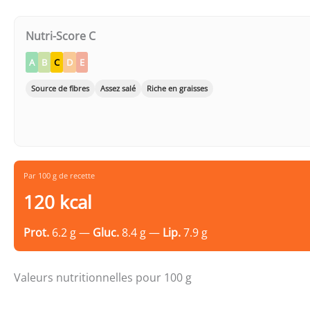
Nutri-Score C
A
B
C
D
E
Source de fibres
Assez salé
Riche en graisses
Par 100 g de recette
120 kcal
Prot.
6.2 g —
Gluc.
8.4 g —
Lip.
7.9 g
Valeurs nutritionnelles pour 100 g