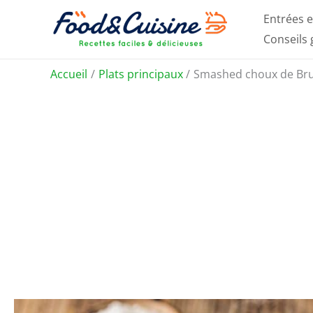
Aller
Entrées e
au
Conseils
contenu
Accueil
Plats principaux
Smashed choux de Brux