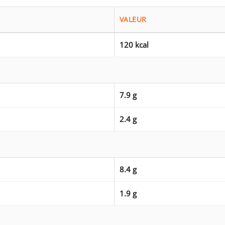
VALEUR
120 kcal
7.9 g
2.4 g
8.4 g
1.9 g