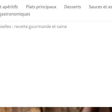
t apéritifs
Plats principaux
Desserts
Sauces et a
 gastronomiques
elles : recette gourmande et saine