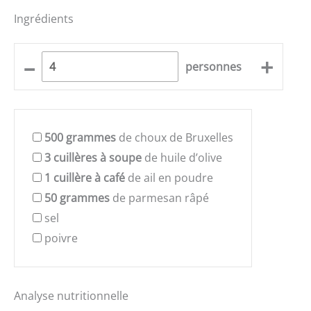
Ingrédients
–
+
personnes
500
grammes
de choux de Bruxelles
3
cuillères à soupe
de huile d’olive
1
cuillère à café
de ail en poudre
50
grammes
de parmesan râpé
sel
poivre
Analyse nutritionnelle