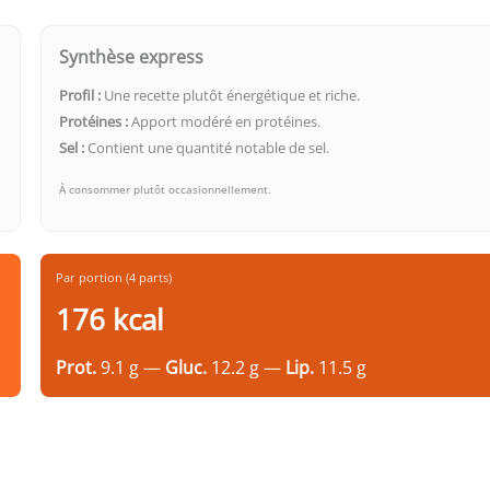
Synthèse express
Profil :
Une recette plutôt énergétique et riche.
Protéines :
Apport modéré en protéines.
Sel :
Contient une quantité notable de sel.
À consommer plutôt occasionnellement.
Par portion (4 parts)
176 kcal
Prot.
9.1 g —
Gluc.
12.2 g —
Lip.
11.5 g