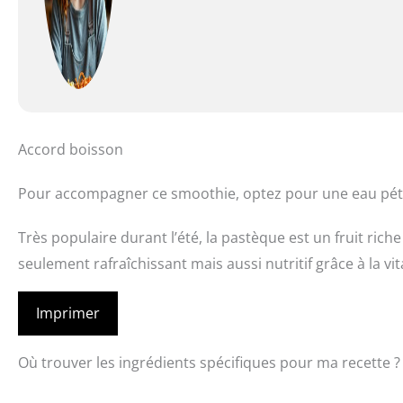
Accord boisson
Pour accompagner ce smoothie, optez pour une eau pétil
Très populaire durant l’été, la pastèque est un fruit rich
seulement rafraîchissant mais aussi nutritif grâce à la vi
Imprimer
Où trouver les ingrédients spécifiques pour ma recette ?