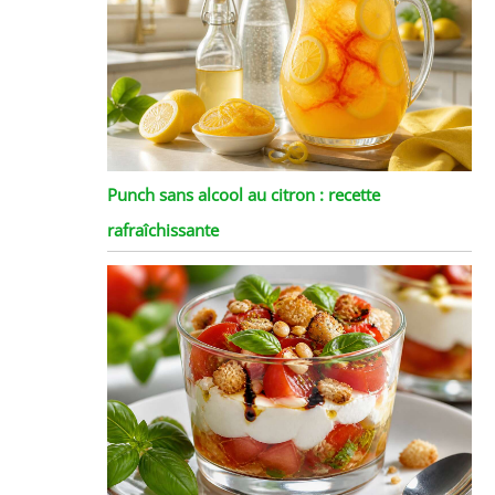
Punch sans alcool au citron : recette
rafraîchissante