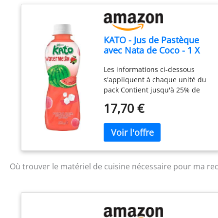
KATO - Jus de Pastèque
avec Nata de Coco - 1 X
320 ML (Lot de 6)
Les informations ci-dessous
s'appliquent à chaque unité du
pack Contient jusqu'à 25% de
jus de fruits Fibres alimentaires
17,70 €
de sources naturelles Appréciez
la mastication avec la délicieuse
Nata de Coco Tasy, Breezy et
beaucoup de goût de raisin
Contenu : 1 X 320 ML
Où trouver le matériel de cuisine nécessaire pour ma rec