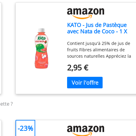
KATO - Jus de Pastèque
avec Nata de Coco - 1 X
320 ML
Contient jusqu'à 25% de jus de
fruits Fibres alimentaires de
sources naturelles Appréciez la
mastication avec la délicieuse
2,95 €
Nata de Coco Tasy, Breezy et
beaucoup de goût de raisin
Contenu : 1 X 320 ML
ette ?
-23%