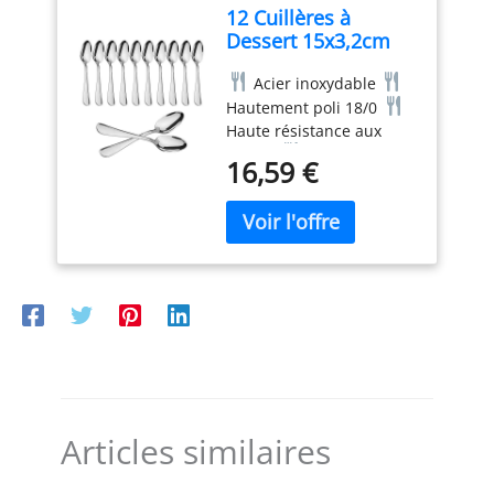
12 Cuillères à
minimaliste et élégant
Dessert 15x3,2cm
qui se combine
en Acier Inoxydable
facilement avec les
Acier inoxydable
Hautement Poli 18/0
autres couverts
Hautement poli 18/0
Haute résistance aux
taches
Lave-vaisselle.
16,59 €
Articles similaires