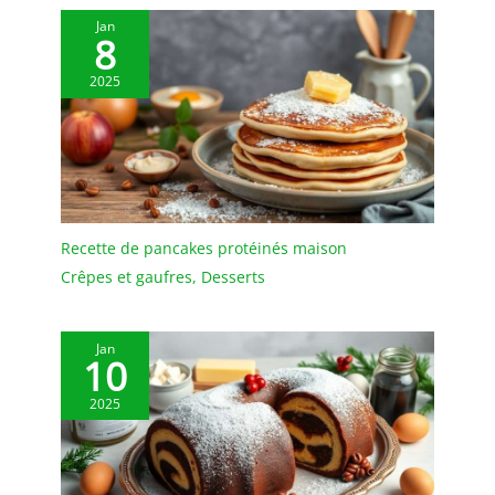
Jan
8
2025
Recette de pancakes protéinés maison
Crêpes et gaufres
,
Desserts
Jan
10
2025