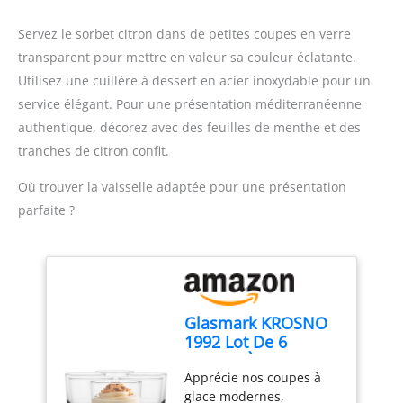
Pour une incorporation
soigneuse des
Servez le sorbet citron dans de petites coupes en verre
ingrédients. Ne passe
transparent pour mettre en valeur sa couleur éclatante.
pas au lave-vaisselle.
Utilisez une cuillère à dessert en acier inoxydable pour un
Assemblage repensé et
nouvelles poignées qui
service élégant. Pour une présentation méditerranéenne
se fixent facilement au
authentique, décorez avec des feuilles de menthe et des
robot pâtissier
tranches de citron confit.
multifonction : Pour
lancer rapidement vos
Où trouver la vaisselle adaptée pour une présentation
recettes préférées. Dans
parfaite ?
le paquet : Bol à crème
glacée de 1,9 L, palette et
Module d’entraînement.
Glasmark KROSNO
1992 Lot De 6
Coupes À Glace En
Apprécie nos coupes à
Verre Transparent
glace modernes,
Coupes À Dessert