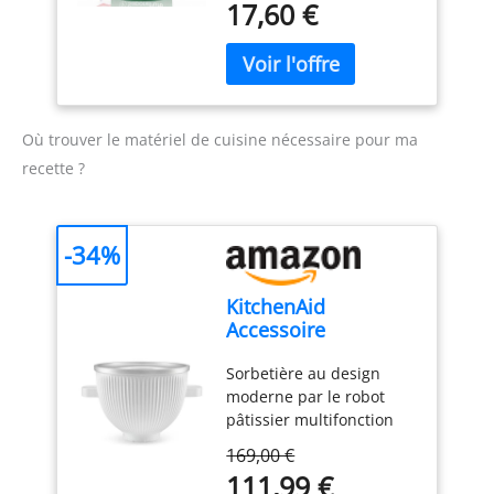
17,60 €
Stabilisateur pour glace
Dosage recommandé 4 gr
/ kg Ingrédients:
maltodextrine, e471,
caroube, tara, guar SANS
GLUTEN - SANS DÉRIVÉS
Où trouver le matériel de cuisine nécessaire pour ma
DU LAIT
recette ?
-34%
KitchenAid
Accessoire
Sorbetière -
Sorbetière au design
5KSMICM - Machine
moderne par le robot
à glace et à desserts
pâtissier multifonction
glacés pour Robot
KitchenAid : S’adapte à
Pâtissier Kitchenaid
169,00 €
tous les robots pâtissiers
- Turbine à Crème
111,99 €
à tête inclinable (sauf
Glace