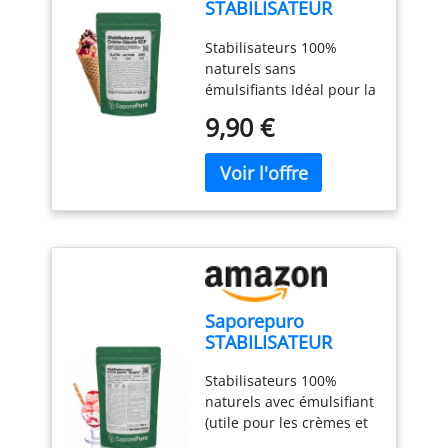
STABILISATEUR
POUR GLACES ET
Stabilisateurs 100%
SORBETS 50 GR
naturels sans
émulsifiants Idéal pour la
crème glacée et les
9,90 €
sorbets à froid Dosage
recommandé 4 gr / kg
Ingrédients:
maltodextrine, gomme de
tara, farine de guar SANS
GLUTEN - SANS DÉRIVÉS
DU LAIT
Saporepuro
STABILISATEUR
POUR GLACES ET
Stabilisateurs 100%
SORBETS (S) avec
naturels avec émulsifiant
émulsifiant - 250 GR
(utile pour les crèmes et
les pâtes grasses)