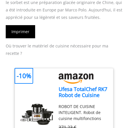
le sorbet est une préparation glacée originaire de Chine, qui
a été introduite en Europe par Marco Polo. Aujourd’hui, il est
apprécié pour sa légèreté et ses saveurs fruitées.
Imprimer
Où trouver le matériel de cuisine nécessaire pour ma
recette ?
-10%
Ufesa TotalChef RK7
Robot de Cuisine
Multifonctions
ROBOT DE CUISINE
Inteligent, WIFI, 30
INTELIGENT. Robot de
Fonctions, 4.5L,
cuisine multifonctions
Écran Tactile 7
inteligent RK7 avec
Pouces, Balance
371,23 €