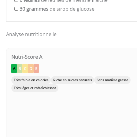
6
feuilles
de feuilles de menthe fraîche
30
grammes
de sirop de glucose
Analyse nutritionnelle
Nutri-Score A
A
B
C
D
E
Très faible en calories
Riche en sucres naturels
Sans matière grasse
Très léger et rafraîchissant