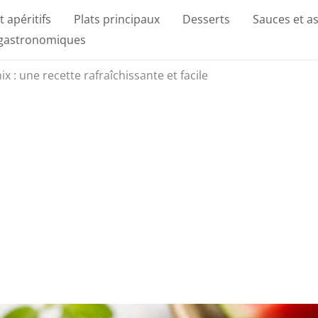
t apéritifs
Plats principaux
Desserts
Sauces et a
 gastronomiques
: une recette rafraîchissante et facile