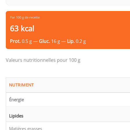
Par 100 g de recette
63 kcal
Prot.
0.5 g —
Gluc.
16 g —
Lip.
0.2 g
Valeurs nutritionnelles pour 100 g
NUTRIMENT
Énergie
Lipides
Matières grasses