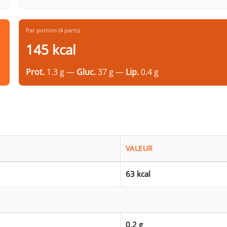
Par portion (4 parts)
145 kcal
Prot.
1.3 g —
Gluc.
37 g —
Lip.
0.4 g
VALEUR
63 kcal
0.2 g