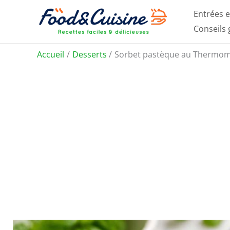
Aller
Entrées e
au
Conseils
contenu
Accueil
Desserts
Sorbet pastèque au Thermomix 