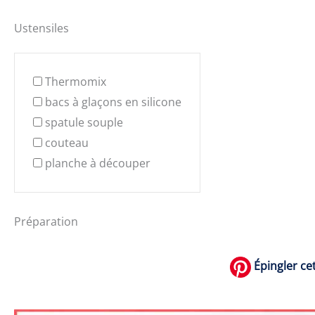
Ustensiles
Thermomix
bacs à glaçons en silicone
spatule souple
couteau
planche à découper
Préparation
Épingler cet