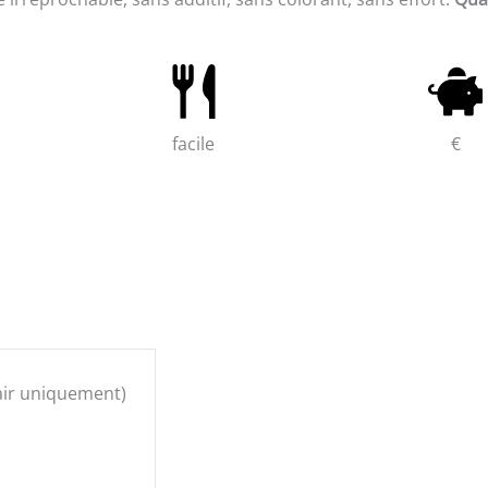
facile
€
air uniquement)