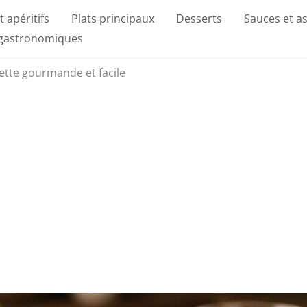
t apéritifs
Plats principaux
Desserts
Sauces et a
 gastronomiques
cette gourmande et facile