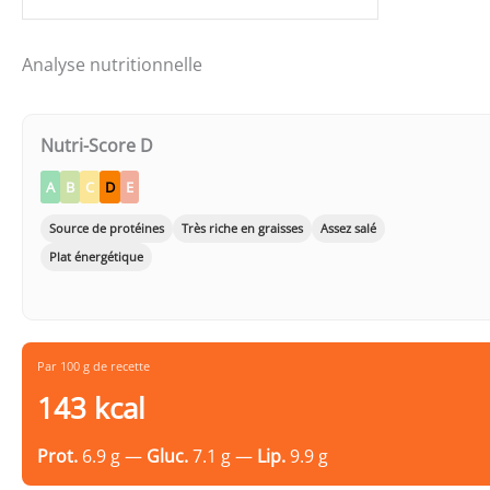
Analyse nutritionnelle
Nutri-Score D
A
B
C
D
E
Source de protéines
Très riche en graisses
Assez salé
Plat énergétique
Par 100 g de recette
143 kcal
Prot.
6.9 g —
Gluc.
7.1 g —
Lip.
9.9 g