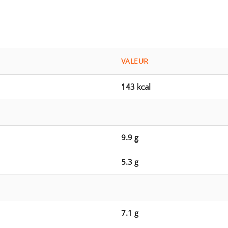
VALEUR
143 kcal
9.9 g
5.3 g
7.1 g