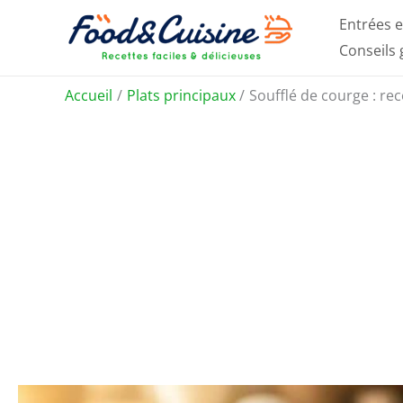
Aller
Entrées e
au
Conseils
contenu
Accueil
Plats principaux
Soufflé de courge : re