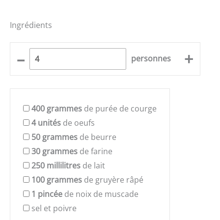
Ingrédients
–
+
personnes
400
grammes
de purée de courge
4
unités
de oeufs
50
grammes
de beurre
30
grammes
de farine
250
millilitres
de lait
100
grammes
de gruyère râpé
1
pincée
de noix de muscade
sel et poivre