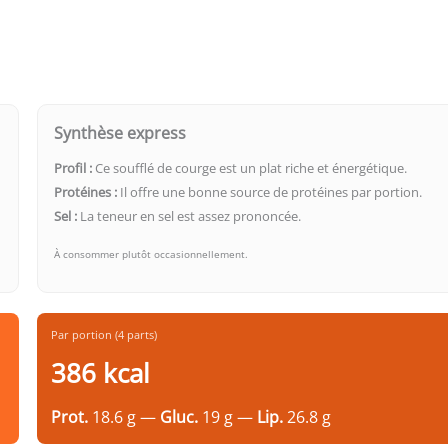
Synthèse express
Profil :
Ce soufflé de courge est un plat riche et énergétique.
Protéines :
Il offre une bonne source de protéines par portion.
Sel :
La teneur en sel est assez prononcée.
À consommer plutôt occasionnellement.
Par portion (4 parts)
386 kcal
Prot.
18.6 g —
Gluc.
19 g —
Lip.
26.8 g