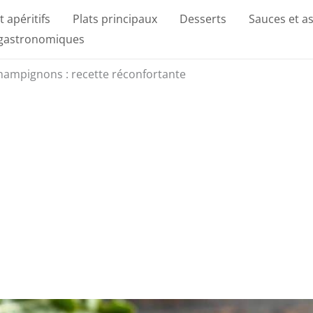
t apéritifs
Plats principaux
Desserts
Sauces et a
 gastronomiques
hampignons : recette réconfortante