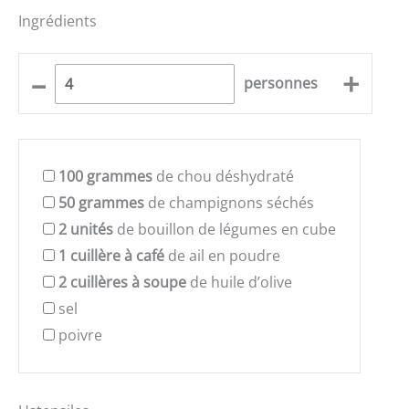
Ingrédients
–
+
personnes
100
grammes
de chou déshydraté
50
grammes
de champignons séchés
2
unités
de bouillon de légumes en cube
1
cuillère à café
de ail en poudre
2
cuillères à soupe
de huile d’olive
sel
poivre