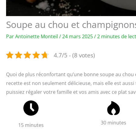
Soupe au chou et champignons 
Par
Antoinette Monteil
/
24 mars 2025
/
2 minutes de lec
4.7/5 - (8 votes)
Quoi de plus réconfortant qu’une bonne soupe au chou et
recette est non seulement délicieuse, mais elle est aussi 
puissiez régaler votre famille et vos amis avec ce plat sa
30 minutes
15 minutes