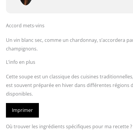
Accord mets-vins
Un vin blanc sec, comme un chardonnay, s’accordera par
champignons.
L’info en plus
Cette soupe est un classique des cuisines traditionnelles
est souvent préparée en hiver dans différentes régions 
disponibles.
Imprimer
Où trouver les ingrédients spécifiques pour ma recette ?