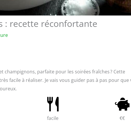
: recette réconfortante
ture
 champignons, parfaite pour les soirées fraîches ? Cette
très facile à réaliser. Je vais vous guider pas à pas pour que
voureux.
facile
€€